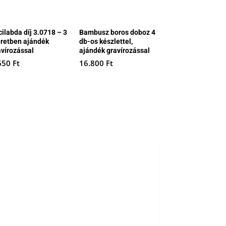
cilabda díj 3.0718 – 3
Bambusz boros doboz 4
retben ajándék
db-os készlettel,
avírozással
ajándék gravírozással
650
Ft
16.800
Ft