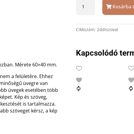
Csiszolt
Kosárba 
ovális
üvegkristály
dísz
gravírozással
Cikkszám:
2ddiszoval
díszdobozban
mennyiség
Kapcsolódó ter
bozban. Mérete 60×40 mm.
 nem a felületére. Ehhez
ly minőségű üvegre van
yobb üvegek esetében több
 képet. Kép és szöveg,
rkesztését is tartalmazza.
abb szöveget kérsz, a kép