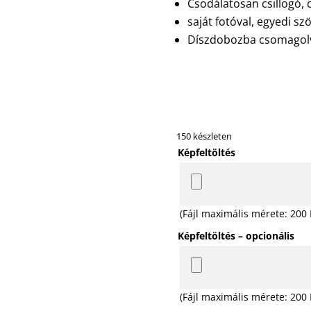
Csodálatosan csillogó, c
saját fotóval, egyedi sz
Díszdobozba csomagolv
150 készleten
Képfeltöltés
(Fájl maximális mérete: 200
Képfeltöltés – opcionális
(Fájl maximális mérete: 200