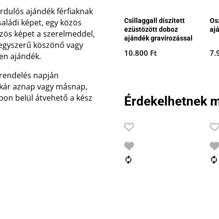
rdulós ajándék férfiaknak
Csillaggall díszített
Os
aládi képet, egy közös
ezüstözött doboz
aj
zös képet a szerelmeddel,
ajándék gravírozással
y egyszerű köszönő vagy
10.800
Ft
7.
len ajándék.
rendelés napján
 akár aznap vagy másnap,
pon belül átvehető a kész
Érdekelhetnek m