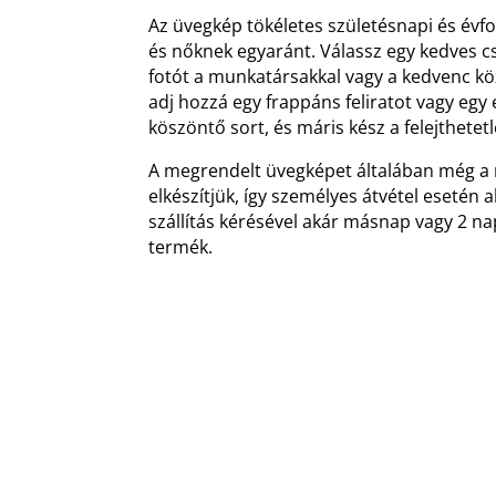
Az üvegkép tökéletes születésnapi és évfo
és nőknek egyaránt. Válassz egy kedves cs
fotót a munkatársakkal vagy a kedvenc kö
adj hozzá egy frappáns feliratot vagy eg
köszöntő sort, és máris kész a felejthetet
A megrendelt üvegképet általában még a 
elkészítjük, így személyes átvétel esetén
szállítás kérésével akár másnap vagy 2 na
termék.