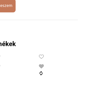
teszem
mékek