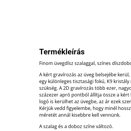
Termékleírás
Finom üvegdísz szalaggal, színes díszdo
A kért gravírozás az üveg belsejébe kerül,
egy különleges tisztasági fokú, K9 kristá
szükség. A 2D gravírozás több ezer, nag
százezer apró pontból állítja össze a kért
logó is kerülhet az üvegbe, az ár ezek sze
Kérjük vedd figyelembe, hogy minél hossz
méretét annál kisebbre kell vennünk.
A szalag és a doboz színe változó.