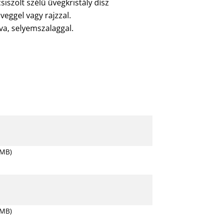
siszolt szélű üvegkristály dísz
öveggel vagy rajzzal.
a, selyemszalaggal.
 MB)
 MB)