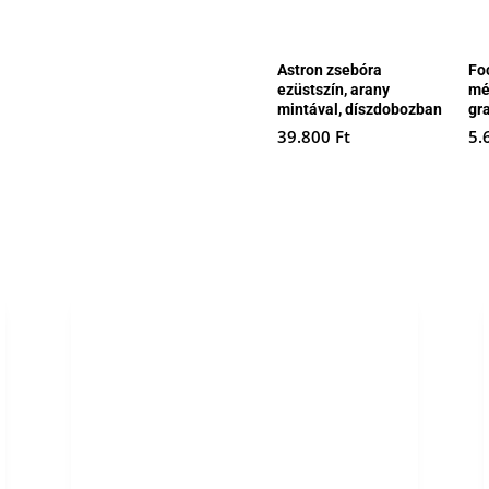
Astron zsebóra
Fo
ezüstszín, arany
mé
mintával, díszdobozban
gr
39.800
Ft
5.