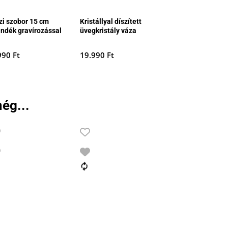
zi szobor 15 cm
Kristállyal díszített
ándék gravírozással
üvegkristály váza
990
Ft
19.990
Ft
ég...