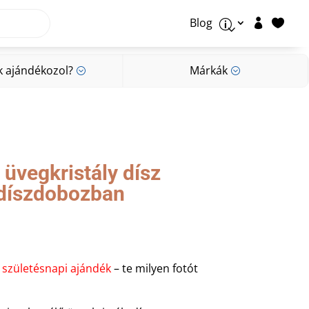
Blog


p
k ajándékozol?
Márkák
;
;
k ajándékozol?
Márkák
;
;
 üvegkristály dísz
 díszdobozban
születésnapi ajándék
– te milyen fotót