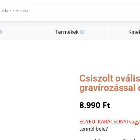
Termékek
Kine
;
;
Termékek
Kine
;
;
Csiszolt ovális
gravírozással
8.990
Ft
EGYEDI KARÁCSONYI vagy 
tennél bele?