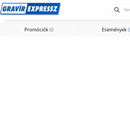
Products
search
Promóciók
Események
;
Promóciók
Események
;