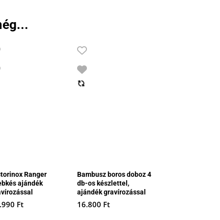
ég...
ctorinox Ranger
Bambusz boros doboz 4
ebkés ajándék
db-os készlettel,
avírozással
ajándék gravírozással
.990
Ft
16.800
Ft