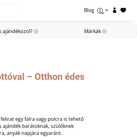
Blog


p
k ajándékozol?
Márkák
;
;
k ajándékozol?
Márkák
;
;
tóval – Otthon édes
elirat egy falra vagy polcra is tehető
s ajándék barátoknak, szülőknek
ra, anyák napjára egyaránt.