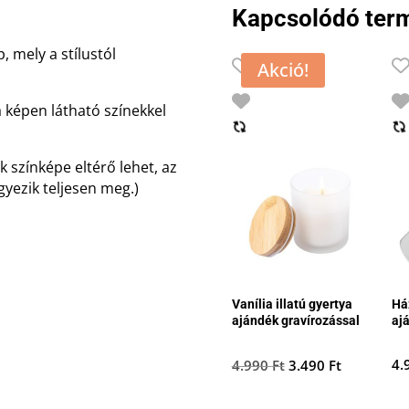
Kapcsolódó ter
 mely a stílustól
Akció!
képen látható színekkel
 színképe eltérő lehet, az
gyezik teljesen meg.)
Vanília illatú gyertya
Há
ajándék gravírozással
aj
Original
Current
4.
4.990
Ft
3.490
Ft
price
price