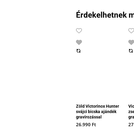
was:
is:
4.990 Ft.
3.490 Ft.
Érdekelhetnek m
Zöld Victorinox Hunter
Vi
svájci bicska ajándék
zs
gravírozással
gr
26.990
Ft
27