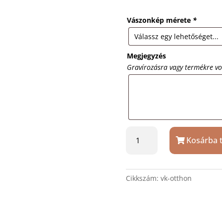
Vászonkép mérete
*
Megjegyzés
Gravírozásra vagy termékre v
Vászonkép
Kosárba 
mottóval
-
Otthon
édes
Cikkszám:
vk-otthon
otthon
mennyiség