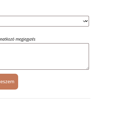
onatkozó megjegyzés
teszem