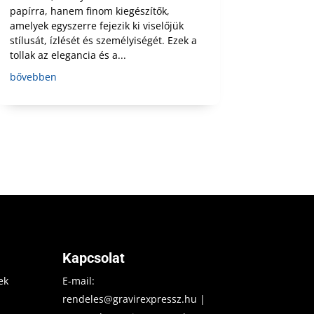
papírra, hanem finom kiegészítők,
amelyek egyszerre fejezik ki viselőjük
stílusát, ízlését és személyiségét. Ezek a
tollak az elegancia és a...
bővebben
Kapcsolat
ek
E-mail:
rendeles@gravirexpressz.hu
|