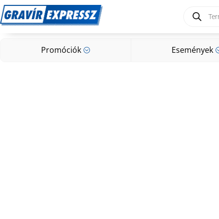
Products
search
Promóciók
Események
;
Promóciók
Események
;