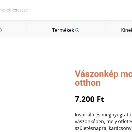
Termékek
Kine
;
;
Termékek
Kine
;
;
Vászonkép mot
otthon
7.200
Ft
Inspiráló és megnyugtató f
vászonképen, mely ötlete
születésnapra, karácsony