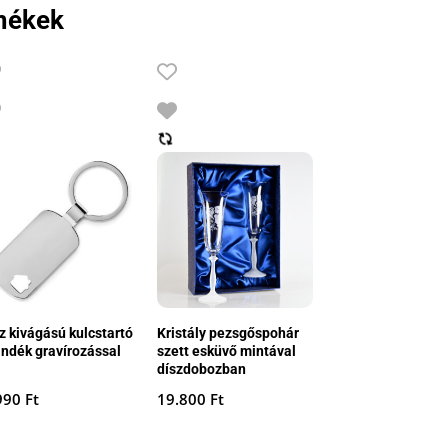
mékek
z kivágású kulcstartó
Kristály pezsgőspohár
ándék gravírozással
szett esküvő mintával
díszdobozban
990
Ft
19.800
Ft