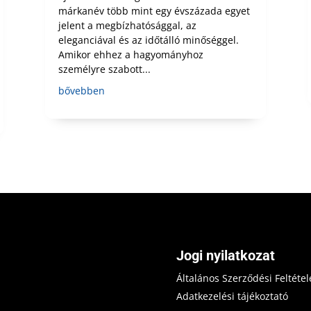
márkanév több mint egy évszázada egyet
jelent a megbízhatósággal, az
eleganciával és az időtálló minőséggel.
Amikor ehhez a hagyományhoz
személyre szabott...
bővebben
Jogi nyilatkozat
Általános Szerződési Feltétel
Adatkezelési tájékoztató