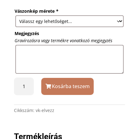
Vászonkép mérete
*
Megjegyzés
Gravírozásra vagy termékre vonatkozó megjegyzés
Élvezz
Kosárba teszem
minden
percet
vászonkép
mennyiség
Cikkszám:
vk-elvezz
Termékleírás