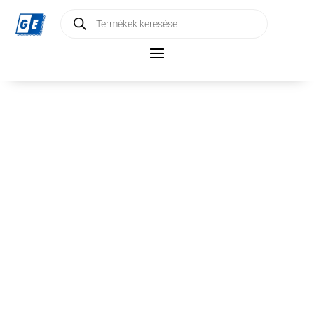
Products
search