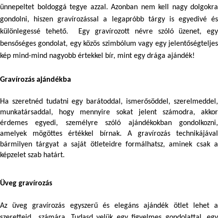
ünnepeltet boldoggá tegye azzal. Azonban nem kell nagy dolgokra 
gondolni, hiszen
 gravírozáss
al a legapróbb tárgy is egyedivé és 
különlegessé tehető.  Egy gravírozott névre szóló üzenet, egy 
bensőséges gondolat, egy közös szimbólum vagy egy jelentőségteljes 
kép mind-mind nagyobb értekkel bír, mint egy drága ajándék! 
Gravírozás ajándékba
Ha szeretnéd tudatni egy barátoddal, ismerősöddel, szerelmeddel, 
munkatársaddal, hogy mennyire sokat jelent számodra, akkor 
érdemes egyedi, személyre szóló ajándékokban gondolkozni, 
amelyek mögöttes értékkel bírnak. A gravírozás technikájával 
bármilyen tárgyat a saját ötleteidre formálhatsz, aminek csak a 
képzelet szab határt.
Üveg gravírozás
Az üveg gravírozás egyszerű és elegáns ajándék ötlet lehet a 
szeretteid  számára. Tudasd velük egy figyelmes gondolattal, egy 