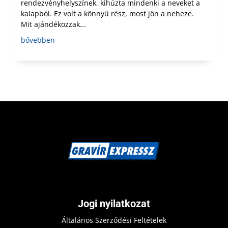
rendezvényhelyszínek, kihúzta mindenki a neveket a
kalapból. Ez volt a könnyű rész, most jön a neheze.
Mit ajándékozzak...
bővebben
Jogi nyilatkozat
Általános Szerződési Feltételek