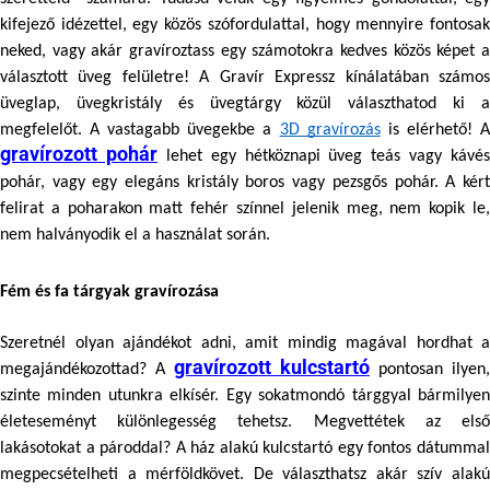
kifejező idézettel, egy közös szófordulattal, hogy mennyire fontosak 
neked, vagy akár gravíroztass egy számotokra kedves közös képet a 
választott üveg felületre! A Gravír Expressz kínálatában számos 
üveglap, üvegkristály és üvegtárgy közül választhatod ki a 
megfelelőt. A vastagabb üvegekbe a 
3D gravírozás
gravírozott pohár
 lehet egy hétköznapi üveg teás vagy kávés 
pohár, vagy egy elegáns kristály boros vagy pezsgős pohár. A kért 
felirat a poharakon matt fehér színnel jelenik meg, nem kopik le, 
nem halványodik el a használat során.
Fém és fa tárgyak gravírozása 
Szeretnél olyan ajándékot adni, amit mindig magával hordhat a 
gravírozott kulcstartó
megajándékozottad? A 
 pontosan ilyen, 
szinte minden utunkra elkísér. Egy sokatmondó tárggyal bármilyen 
életeseményt különlegesség tehetsz. Megvettétek az első 
lakásotokat a pároddal? A 
ház alakú kulcstartó
 egy fontos dátummal
megpecsételheti a mérföldkövet. De választhatsz akár 
szív alakú