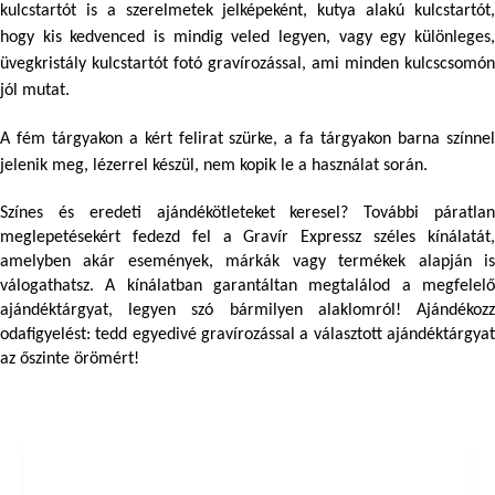
kulcstartót
 is a szerelmetek jelképeként, 
kutya alakú kulcstartót
,
üvegkristály kulcstartót fotó gravírozással
, ami minden kulcscsomón 
jól mutat.
A fém tárgyakon a kért felirat szürke, a fa tárgyakon barna színnel 
jelenik meg, lézerrel készül, nem kopik le a használat során.
Színes és eredeti ajándékötleteket keresel? További páratlan 
meglepetésekért fedezd fel a Gravír Expressz széles kínálatát, 
amelyben akár események, márkák vagy termékek alapján is 
válogathatsz. A kínálatban garantáltan megtalálod a megfelelő 
ajándéktárgyat, legyen szó bármilyen alaklomról! Ajándékozz 
odafigyelést: tedd egyedivé gravírozással a választott ajándéktárgyat 
az őszinte örömért! 