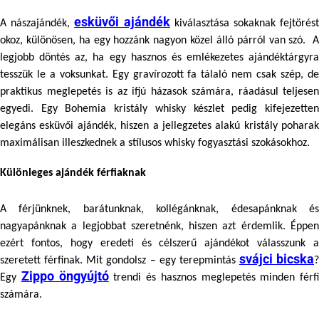
esküvői ajándék
A nászajándék, 
 kiválasztása sokaknak fejtörést
okoz, különösen, ha egy hozzánk nagyon közel álló párról van szó. 
legjobb döntés az, ha egy hasznos és emlékezetes ajándéktárgyra 
tesszük le a voksunkat.
Egy gravírozott fa tálaló
nem csak szép, de
praktikus meglepetés is az ifjú házasok számára, ráadásul teljesen 
egyedi. Egy Bohemia kristály whisky készlet
 pedig kifejezetten
elegáns esküvői ajándék, hiszen a jellegzetes alakú kristály poharak 
maximálisan illeszkednek a stílusos whisky fogyasztási szokásokhoz.
Különleges ajándék férfiaknak
A férjünknek, barátunknak, kollégánknak, édesapánknak és 
nagyapánknak a legjobbat szeretnénk, hiszen azt érdemlik. Éppen 
ezért fontos, hogy eredeti és célszerű ajándékot válasszunk a 
svájci bicska
szeretett férfinak. Mit gondolsz – egy terepmintás 
? 
Zippo öngyújtó
Egy 
 trendi és hasznos meglepetés minden férfi 
számára.