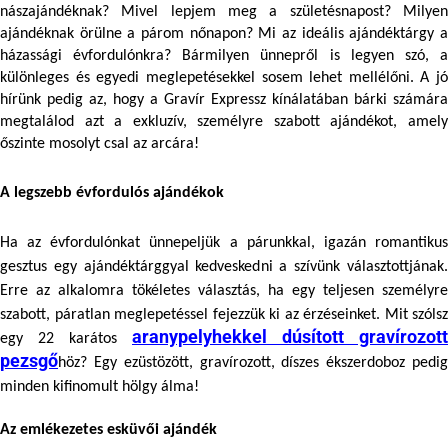
nászajándéknak? Mivel lepjem meg a születésnapost? Milyen 
ajándéknak örülne a párom nőnapon? Mi az ideális ajándéktárgy a 
házassági évfordulónkra? Bármilyen ünnepről is legyen szó, a 
különleges és egyedi meglepetésekkel sosem lehet mellélőni. A jó 
hírünk pedig az, hogy a Gravír Expressz kínálatában bárki számára 
megtalálod azt a exkluzív, személyre szabott ajándékot, amely 
őszinte mosolyt csal az arcára!
A legszebb évfordulós ajándékok
Ha az évfordulónkat ünnepeljük a párunkkal, igazán romantikus 
gesztus egy ajándéktárggyal kedveskedni a szívünk választottjának. 
Erre az alkalomra tökéletes választás, ha egy teljesen személyre 
szabott, páratlan meglepetéssel fejezzük ki az érzéseinket. Mit szólsz 
aranypelyhekkel dúsított gravírozott
egy 22 karátos 
pezsgő
höz? Egy 
ezüstözött, gravírozott, díszes ékszerdoboz
 pedig
minden kifinomult hölgy álma!
Az emlékezetes esküvői ajándék