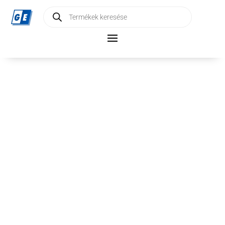
Products
search