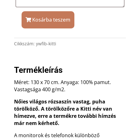
Kosárba teszem
Rózsaszín
törölköző
Kitti
Cikkszám:
ywfib-kitti
hímzéssel
mennyiség
Termékleírás
Méret: 130 x 70 cm. Anyaga: 100% pamut.
Vastagsága 400 g/m2.
Nőies világos rózsaszín vastag, puha
törölköző. A törölközőre a Kitti név van
hímezve, erre a termékre további hímzés
már nem kérhető.
A monitorok és telefonok különböző