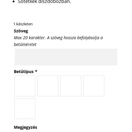
Sötétkék díszdobozban.
1 készleten
Szöveg
Max 20 karakter. A szöveg hossza befolyásolja a
betűméretet
Betűtípus
*
Megjegyzés