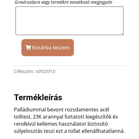
Gravírozásra vagy termékre vonatkozó megjegyzés
Kosárba teszem
Waterman
Hemisphere
fém
Cikkszám:
s0920310
arany
töltőtoll
gravírozással
mennyiség
Termékleírás
Palládiummal bevont rozsdamentes acél
tolltest, 23K arannyal futtatott kiegészítők és
rendkívül kellemes használatot biztosító
súlyelosztás teszi ezt a tollat ellenállhatatlanná.