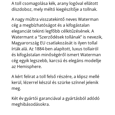
A toll csomagolása kék, arany logóval ellátott
díszdoboz, mely méltó kiegészítője a tollnak.
A nagy múltra visszatekintő neves Waterman
cég a megbízhatóságot és a kifogástalan
eleganciát tekinti legfőbb célkitűzésének. A
Watermant a “Szerződések tollának” is nevezik,
Magyarország EU csatlakozását is ilyen tollal
írták alá. Az 1884-ben alapított, luxus tollairól
és kifogástalan minőségéről ismert Waterman
cég egyik legszebb, karcsú és elegáns modellje
az Hemisphere.
A kért felirat a toll felső részére, a klipsz mellé
kerül, lézerrel készül és szürke színnel jelenik
meg.
Két év gyártói garanciával a gyártásból adódó
meghibásodásokra.