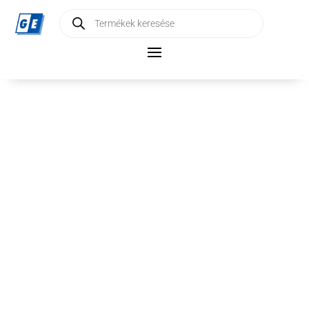
Products
search