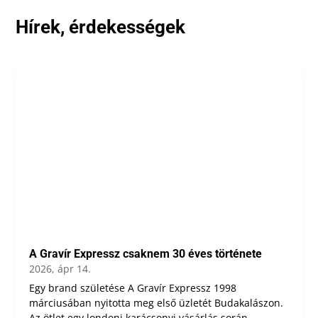
Hírek, érdekességek
A Gravír Expressz csaknem 30 éves története
2026, ápr 14.
Egy brand születése A Gravír Expressz 1998
márciusában nyitotta meg első üzletét Budakalászon.
Az ötlet egy londoni karácsonyi vásárlás során