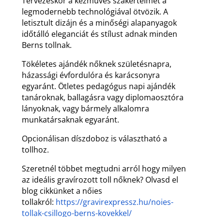
Tervezéskor a kézműves szakértelmet a
legmodernebb technológiával ötvözik. A
letisztult dizájn és a minőségi alapanyagok
időtálló eleganciát és stílust adnak minden
Berns tollnak.
Tökéletes ajándék nőknek születésnapra,
házassági évfordulóra és karácsonyra
egyaránt. Ötletes pedagógus napi ajándék
tanároknak, ballagásra vagy diplomaosztóra
lányoknak, vagy bármely alkalomra
munkatársaknak egyaránt.
Opcionálisan díszdoboz is választható a
tollhoz.
Szeretnél többet megtudni arról hogy milyen
az ideális gravírozott toll nőknek? Olvasd el
blog cikkünket a nőies
tollakról:
https://gravirexpressz.hu/noies-
tollak-csillogo-berns-kovekkel/