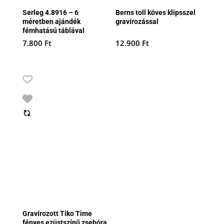
Serleg 4.8916 – 6
Berns toll köves klipsszel
méretben ajándék
gravírozással
fémhatású táblával
7.800
Ft
12.900
Ft
Gravírozott Tiko Time
fényes ezüstszínű zsebóra