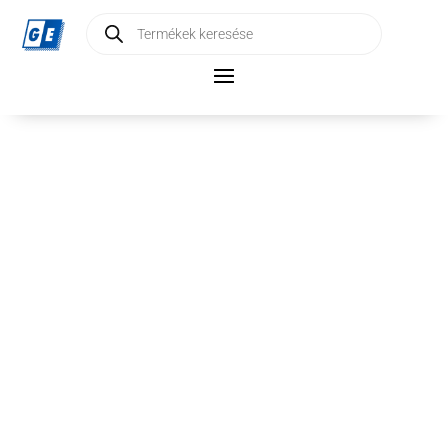
Products
search