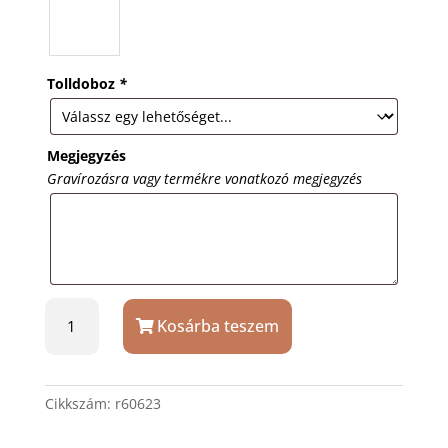
Tolldoboz
*
Megjegyzés
Gravírozásra vagy termékre vonatkozó megjegyzés
Szürke
Kosárba teszem
Berns
Silky
golyóstoll
ajándék
Cikkszám:
r60623
gravírozással
mennyiség