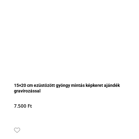
15×20 cm ezüstözött gyöngy mintás képkeret ajándék
gravírozással
7.500
Ft