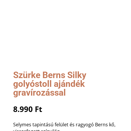
Szürke Berns Silky
golyóstoll ajándék
gravírozással
8.990
Ft
Selymes tapintású felület és ragyogó Berns kő,