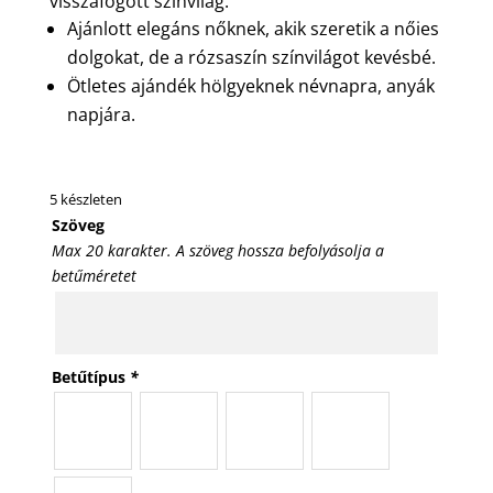
visszafogott színvilág.
Ajánlott elegáns nőknek, akik szeretik a nőies
dolgokat, de a rózsaszín színvilágot kevésbé.
Ötletes ajándék hölgyeknek névnapra, anyák
napjára.
5 készleten
Szöveg
Max 20 karakter. A szöveg hossza befolyásolja a
betűméretet
Betűtípus
*