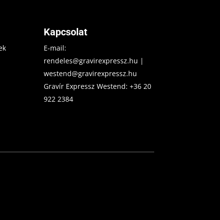
Kapcsolat
ek
E-mail:
rendeles@gravirexpressz.hu
|
westend@gravirexpressz.hu
Gravír Expressz Westend:
+36 20
922 2384