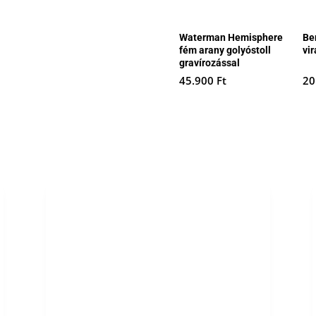
Waterman Hemisphere
Be
fém arany golyóstoll
vir
gravírozással
45.900
Ft
20