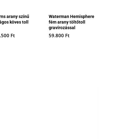
rns arany színű
Waterman Hemisphere
ágos köves toll
fém arany töltőtoll
gravírozással
.500
Ft
59.800
Ft