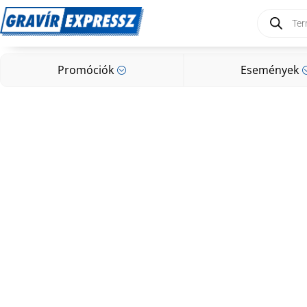
Products
search
Promóciók
Események
;
Promóciók
Események
;