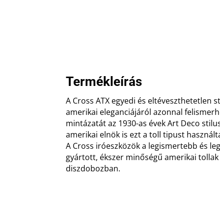
Termékleírás
A Cross ATX egyedi és eltéveszthetetlen st
amerikai eleganciájáról azonnal felismerh
mintázatát az 1930-as évek Art Deco stilu
amerikai elnök is ezt a toll tipust használt
A Cross iróeszközök a legismertebb és l
gyártott, ékszer minőségű amerikai tollak
diszdobozban.