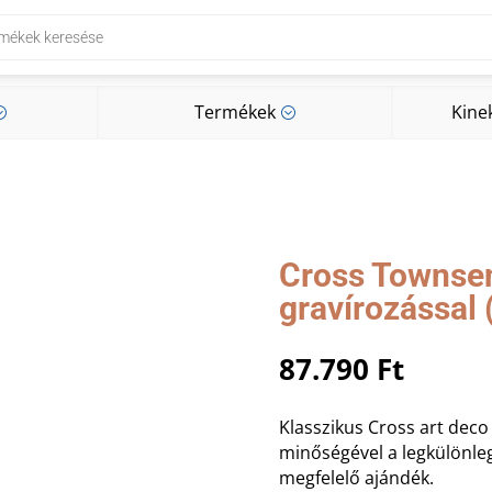
Termékek
Kine
;
;
Termékek
Kine
;
;
Cross Townsen
gravírozással 
87.790
Ft
Klasszikus Cross art deco s
minőségével a legkülönleg
megfelelő ajándék.