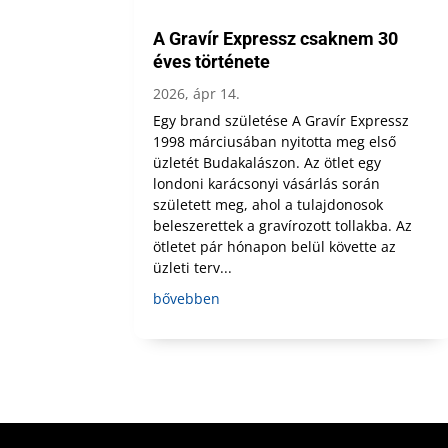
A Gravír Expressz csaknem 30
éves története
2026, ápr 14.
Egy brand születése A Gravír Expressz
1998 márciusában nyitotta meg első
üzletét Budakalászon. Az ötlet egy
londoni karácsonyi vásárlás során
született meg, ahol a tulajdonosok
beleszerettek a gravírozott tollakba. Az
ötletet pár hónapon belül követte az
üzleti terv...
bővebben