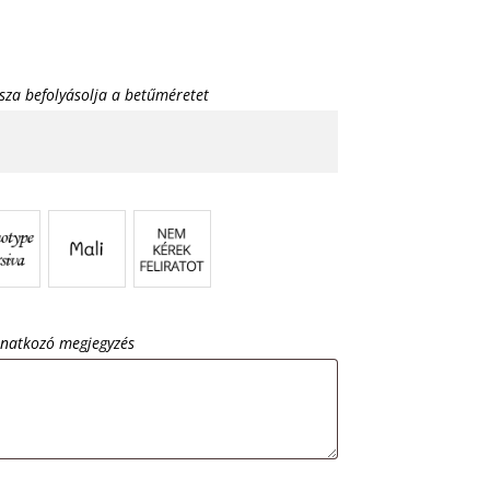
sza befolyásolja a betűméretet
onatkozó megjegyzés