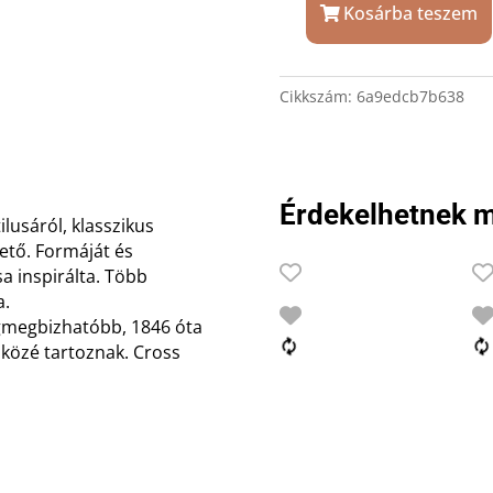
Kosárba teszem
Cross
Townsend
króm
Cikkszám:
6a9edcb7b638
töltőtoll
gravírozással
(W)
mennyiség
Érdekelhetnek m
ilusáról, klasszikus
ető. Formáját és
sa inspirálta. Több
a.
egmegbizhatóbb, 1846 óta
 közé tartoznak. Cross