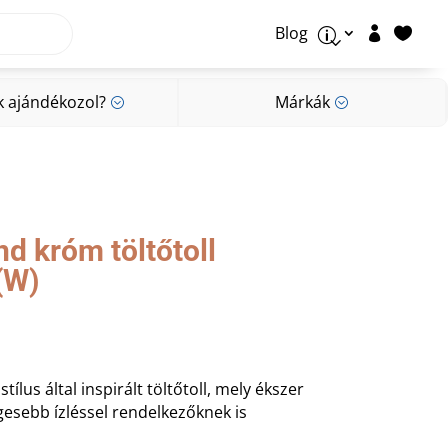
Blog


p
k ajándékozol?
Márkák
;
;
k ajándékozol?
Márkák
;
;
d króm töltőtoll
(W)
tílus által inspirált töltőtoll, mely ékszer
esebb ízléssel rendelkezőknek is