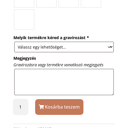
Melyik termékre kéred a gravírozást
*
Megjegyzés
Gravírozásra vagy termékre vonatkozó megjegyzés
Névjegytartó-
Kosárba teszem
kulcstartó-
toll
szett