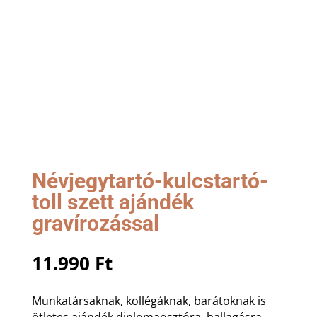
Névjegytartó-kulcstartó-
toll szett ajándék
gravírozással
11.990
Ft
Munkatársaknak, kollégáknak, barátoknak is
ötletes ajándék diplomaosztóra, ballagásra,