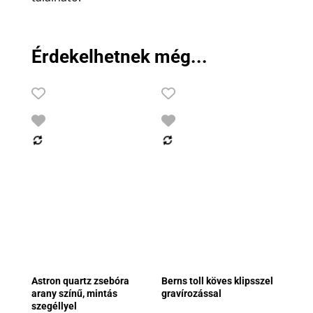
Érdekelhetnek még...
Astron quartz zsebóra
Berns toll köves klipsszel
arany színű, mintás
gravírozással
szegéllyel