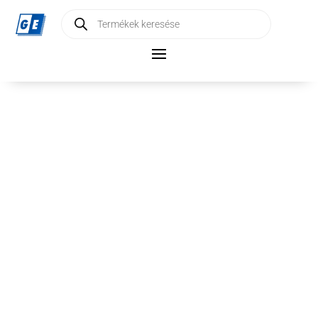
Products
search