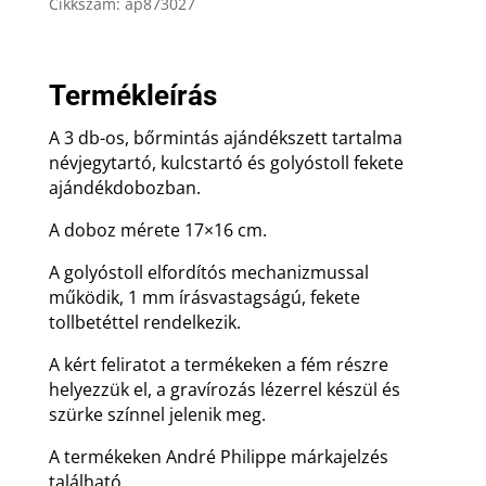
ajándék
Cikkszám:
ap873027
gravírozással
mennyiség
Termékleírás
A 3 db-os, bőrmintás ajándékszett tartalma
névjegytartó, kulcstartó és golyóstoll fekete
ajándékdobozban.
A doboz mérete 17×16 cm.
A golyóstoll elfordítós mechanizmussal
működik, 1 mm írásvastagságú, fekete
tollbetéttel rendelkezik.
A kért feliratot a termékeken a fém részre
helyezzük el, a gravírozás lézerrel készül és
szürke színnel jelenik meg.
A termékeken André Philippe márkajelzés
található.