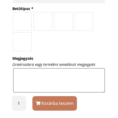
Betűtípus
*
Megjegyzés
Gravírozásra vagy termékre vonatkozó megjegyzés
Kék
Kosárba teszem
Molu
toll
szett