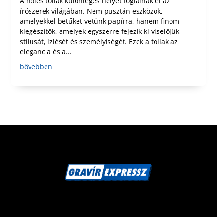
A nőies tollak különleges helyet foglalnak el az
írószerek világában. Nem pusztán eszközök,
amelyekkel betűket vetünk papírra, hanem finom
kiegészítők, amelyek egyszerre fejezik ki viselőjük
stílusát, ízlését és személyiségét. Ezek a tollak az
elegancia és a...
bővebben