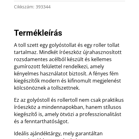
ajándék
Cikkszám:
393344
gravírozással
mennyiség
Termékleírás
A toll szett egy golyóstollat és egy roller tollat
tartalmaz. Mindkét íróeszköz újrahasznosított
rozsdamentes acélból készült és kellemes
gumírozott felülettel rendelkezi, amely
kényelmes használatot biztosít. A fényes fém
kiegészítők modern és kifinomult megjelenést
kölcsönöznek a tollszettnek.
Ez az golyóstoll és rollertoll nem csak praktikus
íróeszköz a mindennapokban, hanem stílusos
kiegészítő is, amely ötvözi a professzionalitást
és a fenntarthatóságot.
Ideális ajándéktárgy, mely garantáltan