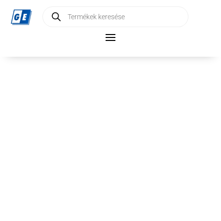
Products
search