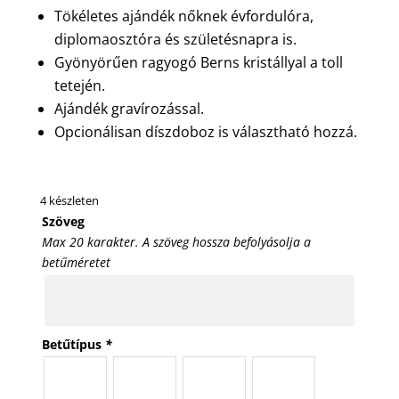
Tökéletes ajándék nőknek évfordulóra,
diplomaosztóra és születésnapra is.
Gyönyörűen ragyogó Berns kristállyal a toll
tetején.
Ajándék gravírozással.
Opcionálisan díszdoboz is választható hozzá.
4 készleten
Szöveg
Max 20 karakter. A szöveg hossza befolyásolja a
betűméretet
Betűtípus
*