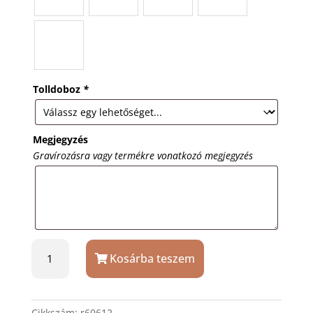
Tolldoboz
*
Megjegyzés
Gravírozásra vagy termékre vonatkozó megjegyzés
Fehér
Kosárba teszem
Berns
arany
fém
rátétes
Cikkszám:
r60612