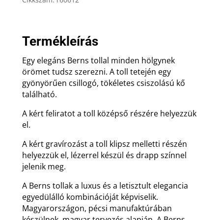
toll
kristállyal
mennyiség
Termékleírás
Egy elegáns Berns tollal minden hölgynek
örömet tudsz szerezni. A toll tetején egy
gyönyörűen csillogó, tökéletes csiszolású kő
található.
A kért feliratot a toll középső részére helyezzük
el.
A kért gravírozást a toll klipsz melletti részén
helyezzük el, lézerrel készül és drapp színnel
jelenik meg.
A Berns tollak a luxus és a letisztult elegancia
egyedülálló kombinációját képviselik.
Magyarországon, pécsi manufaktúrában
készülnek, magyar tervezés alapján. A Berns