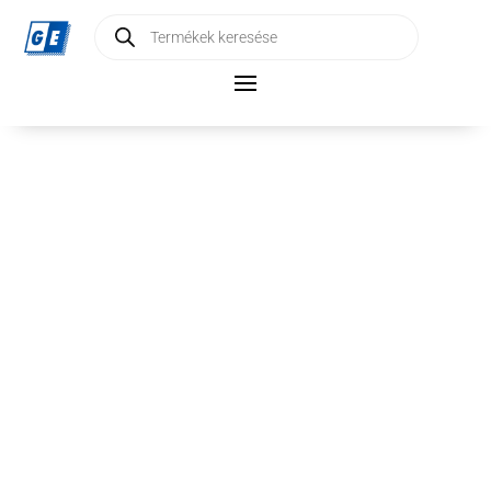
Products
search