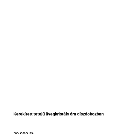
Kerekített tetejű üvegkristály óra díszdobozban
29.990
Ft