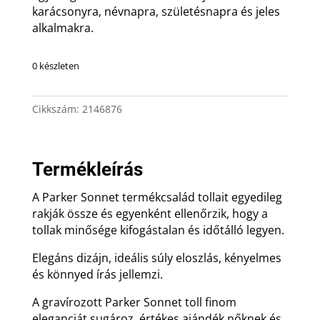
karácsonyra, névnapra, születésnapra és jeles
alkalmakra.
0 készleten
Cikkszám:
2146876
Termékleírás
A Parker Sonnet termékcsalád tollait egyedileg
rakják össze és egyenként ellenőrzik, hogy a
tollak minősége kifogástalan és időtálló legyen.
Elegáns dizájn, ideális súly eloszlás, kényelmes
és könnyed írás jellemzi.
A gravírozott Parker Sonnet toll finom
eleganciát sugároz, értékes ajándék nőknek és