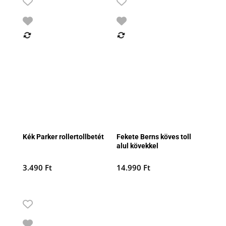
Kék Parker rollertollbetét
Fekete Berns köves toll
alul kövekkel
3.490
Ft
14.990
Ft