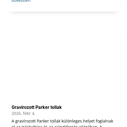
bővebben
Gravírozott Parker tollak
2026, febr 4.
A gravírozott Parker tollak különleges helyet foglalnak
el az íráskultúra és az ajándékozás világában. A