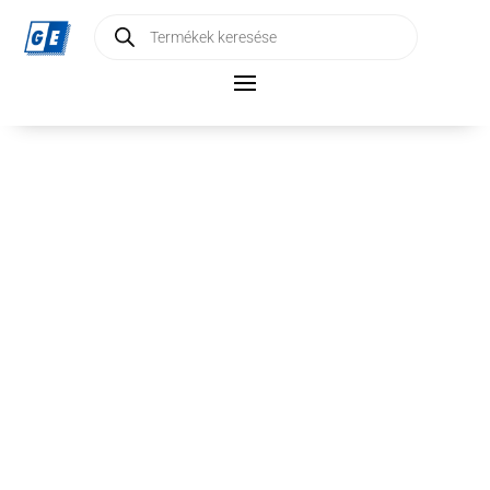
Products
search