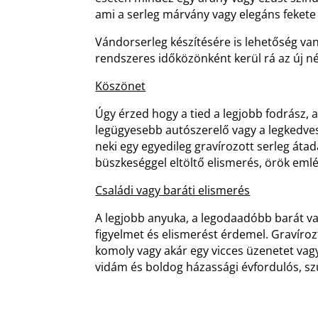
ami a serleg márvány vagy elegáns fekete 
Vándorserleg készítésére is lehetőség van,
rendszeres időközönként kerül rá az új n
Köszönet
Úgy érzed hogy a tied a legjobb fodrász, 
legügyesebb autószerelő vagy a legkedve
neki egy egyedileg gravírozott serleg áta
büszkeséggel eltöltő elismerés, örök emlé
Családi vagy baráti elismerés
A legjobb anyuka, a legodaadóbb barát v
figyelmet és elismerést érdemel. Gravíroz
komoly vagy akár egy vicces üzenetet vagy 
vidám és boldog házassági évfordulós, szü