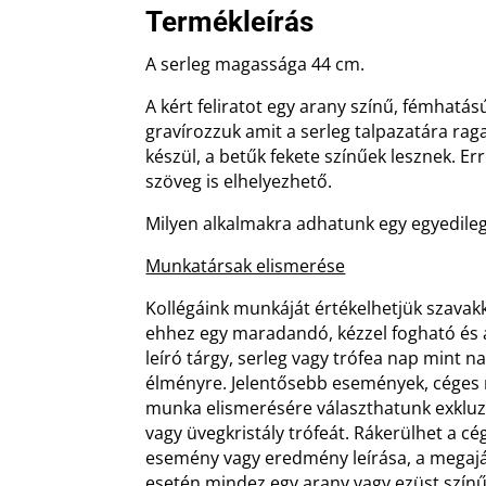
Termékleírás
A serleg magassága 44 cm.
A kért feliratot egy arany színű, fémhatá
gravírozzuk amit a serleg talpazatára ragas
készül, a betűk fekete színűek lesznek. Er
szöveg is elhelyezhető.
Milyen alkalmakra adhatunk egy egyedileg 
Munkatársak elismerése
Kollégáink munkáját értékelhetjük szavakk
ehhez egy maradandó, kézzel fogható és a
leíró tárgy, serleg vagy trófea nap mint n
élményre. Jelentősebb események, céges
munka elismerésére választhatunk exkluz
vagy üvegkristály trófeát. Rákerülhet a cé
esemény vagy eredmény leírása, a megajá
esetén mindez egy arany vagy ezüst színű