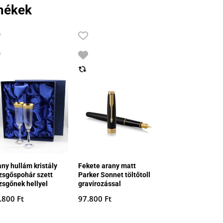
mékek
any hullám kristály
Fekete arany matt
zsgőspohár szett
Parker Sonnet töltőtoll
zsgőnek hellyel
gravírozással
.800
Ft
97.800
Ft