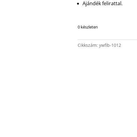
Ajándék felirattal.
0 készleten
Cikkszám:
ywfib-1012