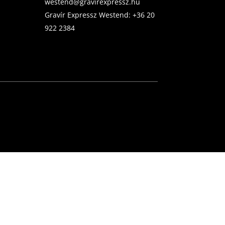
westend@gravirexpressz.hu
Gravír Expressz Westend:
+36 20
922 2384