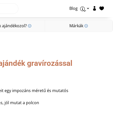
Blog


p
k ajándékozol?
Márkák
;
;
k ajándékozol?
Márkák
;
;
ajándék gravírozással
eit egy impozáns méretű és mutatós
ns, jól mutat a polcon