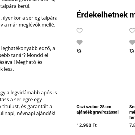
talpára kerül.
Érdekelhetnek m
 ilyenkor a serleg talpára
év a már meglévők mellé.
a leghatékonyabb edző, a
sebb tanár? Mondd el
dásával! Megható és
k lesz.
agy a legvidámabb após is
tass a serlegre egy
titulust, és garantált a
Oszi szobor 28 cm
Se
ajándék gravírozással
mé
linapi, névnapi ajándék!
fé
12.990
Ft
7.