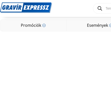
Products
search
Promóciók
Események
;
Promóciók
Események
;