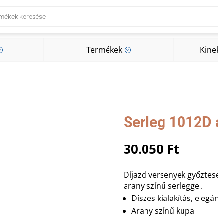
Termékek
Kine
;
;
Termékek
Kine
;
;
Serleg 1012D 
30.050
Ft
Díjazd versenyek győztes
arany színű serleggel.
Díszes kialakítás, elegá
Arany színű kupa