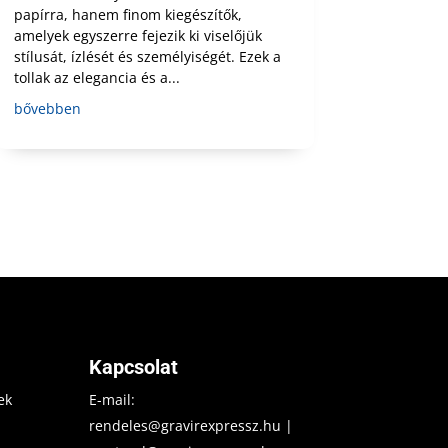
papírra, hanem finom kiegészítők,
amelyek egyszerre fejezik ki viselőjük
stílusát, ízlését és személyiségét. Ezek a
tollak az elegancia és a...
bővebben
Kapcsolat
ek
E-mail:
rendeles@gravirexpressz.hu
|