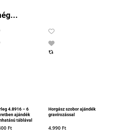
ég...
rleg 4.8916 – 6
Horgász szobor ajándék
retben ajándék
gravírozással
mhatású táblával
800
Ft
4.990
Ft