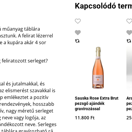
Kapcsolódó ter
sú műanyag táblára
ztunk. A felirat lézerrel
re a kupára akár 4 sor
feliratozott serleget?
al és jutalmakkal, és
z elismerést szavakkal is
ap emlékeztet a pozitív
Sauska Rose Extra Brut
Ar
 rendezvények, hosszabb
pezsgő ajándék
pe
gravírozással
pe
ív, nagy méretű serleget
g neve vagy logója, az
11.800
Ft
25
ndékozott neve. Serleges
 táblára gravírozható rá,