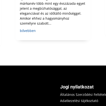
márkanév több mint egy évszázada egyet
jelent a megbízhatósággal, az
eleganciával és az időtálló minőséggel.
Amikor ehhez a hagyományhoz
személyre szabott...
bővebben
Jogi nyilatkozat
Általános Szerződési Feltétel
Adatkezelési tájékoztató