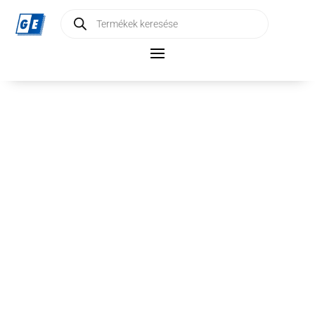
Products
search