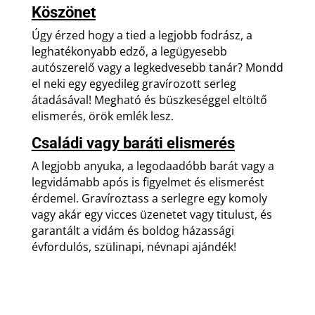
Köszönet
Úgy érzed hogy a tied a legjobb fodrász, a
leghatékonyabb edző, a legügyesebb
autószerelő vagy a legkedvesebb tanár? Mondd
el neki egy egyedileg gravírozott serleg
átadásával! Megható és büszkeséggel eltöltő
elismerés, örök emlék lesz.
Családi vagy baráti elismerés
A legjobb anyuka, a legodaadóbb barát vagy a
legvidámabb após is figyelmet és elismerést
érdemel. Gravíroztass a serlegre egy komoly
vagy akár egy vicces üzenetet vagy titulust, és
garantált a vidám és boldog házassági
évfordulós, szülinapi, névnapi ajándék!