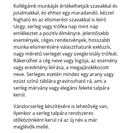
Kollégáink munkáját értékelhetjük szavakkal és
jutalmakkal, és ehhez egy maradandó, kézzel
fogható és az elismerést szavakkal is leíró
tárgy, serleg vagy trófea nap mint nap
emlékeztet a pozitív élményre. Jelentősebb
események, céges rendezvények, hosszabb
munka elismerésére választhatunk exkluzív,
nagy méretű serleget vagy üvegkristály trófeát.
Rákerülhet a cég neve vagy logója, az esemény
vagy eredmény leírása, a megajándékozott
neve. Serleges esetén mindez egy arany vagy
ezüst színű táblára gravírozható rá, ami a
serleg márvány vagy elegáns fekete talpára
kerül.
Vándorserleg készítésére is lehetőség van,
ilyenkor a serleg talpára rendszeres
időközönként kerül rá az új név a már
meglévők mellé.