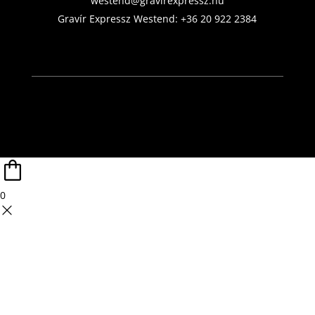
westend@gravirexpressz.hu
Gravír Expressz Westend:
+36 20 922 2384
0