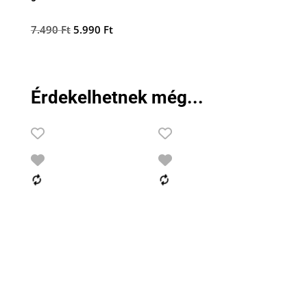
Original
Current
7.490
Ft
5.990
Ft
price
price
was:
is:
7.490 Ft.
5.990 Ft.
Érdekelhetnek még...