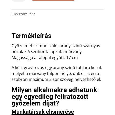
szobor
ajándék
gravírozással
Cikkszám:
f72
mennyiség
Termékleírás
Győzelmet szimbolizáló, arany színű szárnyas
női alak A szobor talapzata márvány.
Magassága a talppal együtt: 17 cm
A kért gravírozás egy arany színű táblára kerül,
melyet a márvány talpon helyezünk el. Ezen a
szobron maximum 2 sor szöveg helyezhető el.
Milyen alkalmakra adhatunk
egy egyedileg feliratozott
győzelem díjat?
Munkatársak elismerése