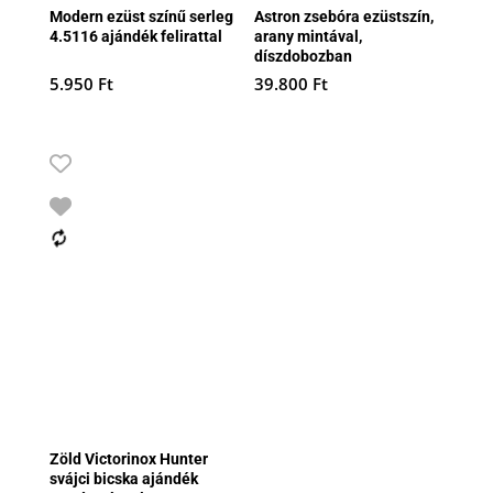
Modern ezüst színű serleg
Astron zsebóra ezüstszín,
4.5116 ajándék felirattal
arany mintával,
díszdobozban
5.950
Ft
39.800
Ft
Zöld Victorinox Hunter
svájci bicska ajándék