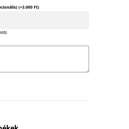
pcionális)
(+
3.000
Ft
)
 MB)
mékek