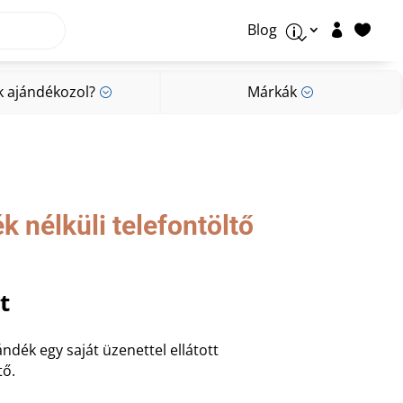
Blog


p
k ajándékozol?
Márkák
;
;
k ajándékozol?
Márkák
;
;
k nélküli telefontöltő
al
Current
t
price
is:
ndék egy saját üzenettel ellátott
t.
3.500 Ft.
tő.