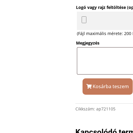
Logó vagy rajz feltöltése (o
(Fájl maximális mérete: 200
Megjegyzés
Kosárba teszem
Világító
vezeték
nélküli
Cikkszám:
ap721105
telefontöltő
gravírozással
mennyiség
Kapcsolódó ter