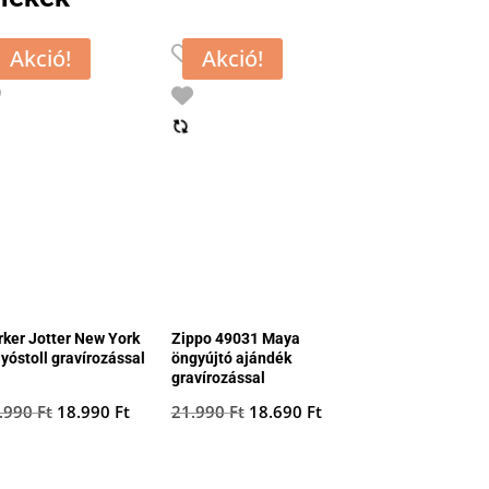
Akció!
Akció!
rker Jotter New York
Zippo 49031 Maya
lyóstoll gravírozással
öngyújtó ajándék
gravírozással
Original
Current
Original
Current
.990
Ft
18.990
Ft
21.990
Ft
18.690
Ft
price
price
price
price
was:
is:
was:
is: