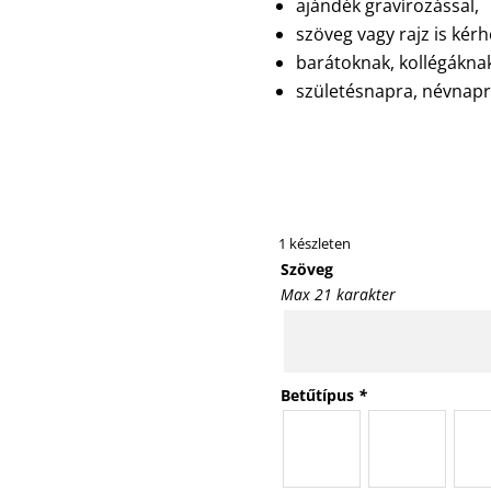
ajándék gravírozással,
szöveg vagy rajz is kérh
barátoknak, kollégáknak
születésnapra, névnapr
1 készleten
Szöveg
Max 21 karakter
Betűtípus
*