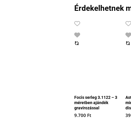
8.990 Ft.
7.640 Ft.
Érdekelhetnek m
Focis serleg 3.1122 – 3
As
méretben ajándék
min
gravírozással
dí
9.700
Ft
39