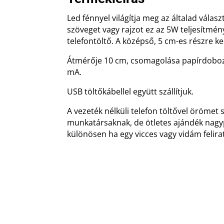
Led fénnyel világítja meg az általad válasz
szöveget vagy rajzot ez az 5W teljesítmén
telefontöltő. A középső, 5 cm-es részre ke
Átmérője 10 cm, csomagolása papírdobo
mA.
USB töltőkábellel együtt szállítjuk.
A vezeték nélküli telefon töltővel örömet
munkatársaknak, de ötletes ajándék nagy
különösen ha egy vicces vagy vidám felirat