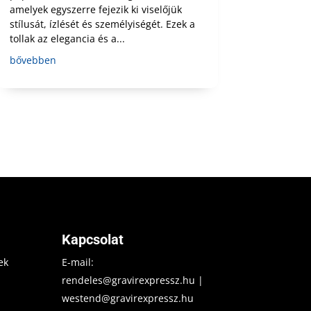
amelyek egyszerre fejezik ki viselőjük
stílusát, ízlését és személyiségét. Ezek a
tollak az elegancia és a...
bővebben
Kapcsolat
ek
E-mail:
rendeles@gravirexpressz.hu
|
westend@gravirexpressz.hu