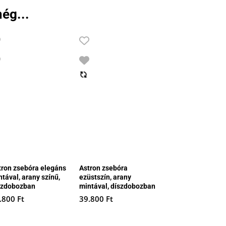
21.990 Ft.
18.990 Ft.
21.990 Ft.
18.690 Ft.
ég...
tron zsebóra elegáns
Astron zsebóra
tával, arany színű,
ezüstszín, arany
szdobozban
mintával, díszdobozban
.800
Ft
39.800
Ft