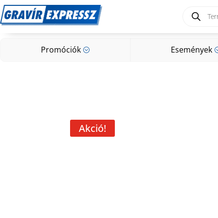
Products
search
Promóciók
Események
;
Promóciók
Események
;
Akció!