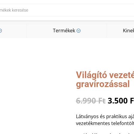
Termékek
Kine
;
;
Termékek
Kine
;
;
Világító vezeté
gravírozással
Origin
6.990
Ft
3.500
F
price
was:
Látványos és praktikus ajá
6.990 F
vezetékmentes telefontöl