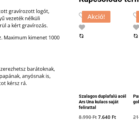
tott gravírozott logót,
Akció!
yű vezeték nélküli
rül a kért gravírozás.
z. Maximum kimenet 1000
 szerezhetsz barátoknak,
papának, anyósnak is,
ot kérsz rá.
Szalagos duplafalú acél
Pa
Ars Una kulacs saját
go
felirattal
Original
Current
8.990
Ft
7.640
Ft
21
price
price
was:
is: