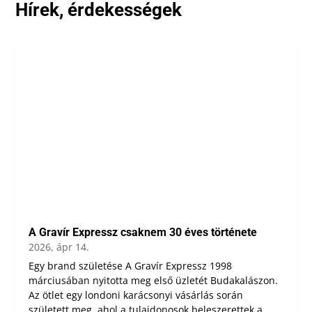
Hírek, érdekességek
A Gravír Expressz csaknem 30 éves története
2026, ápr 14.
Egy brand születése A Gravír Expressz 1998
márciusában nyitotta meg első üzletét Budakalászon.
Az ötlet egy londoni karácsonyi vásárlás során
született meg, ahol a tulajdonosok beleszerettek a