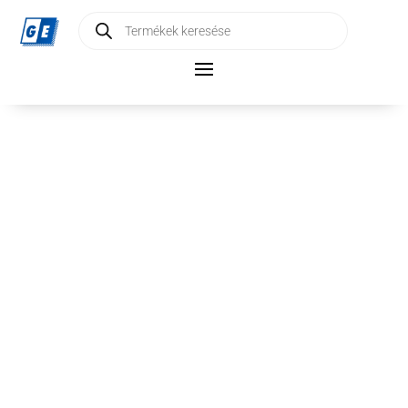
Products
search