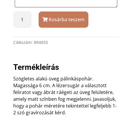
Szögletes
Kosárba teszem
pálinkás
pohár
ajándék
gravírozással
Cikkszám:
894055
mennyiség
Termékleírás
Szögletes alakú üveg pálinkáspohár.
Magassága 6 cm. A lézersugár a választott
feliratot vagy ábrát ráégeti az üveg felületére,
amely matt színben fog megjelenni. Javasoljuk,
hogy a pohár méretére tekintettel legfeljebb 1-
2 szó gravírozását kérd.