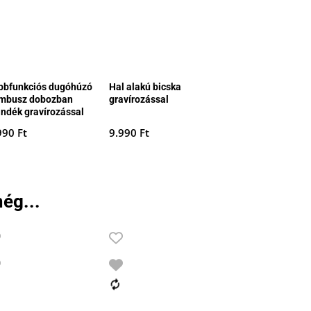
bbfunkciós dugóhúzó
Hal alakú bicska
mbusz dobozban
gravírozással
ándék gravírozással
990
Ft
9.990
Ft
ég...