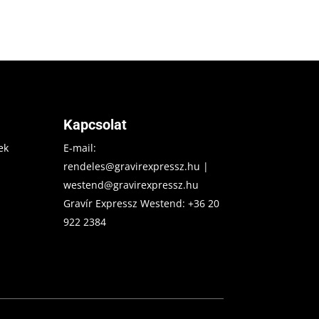
Kapcsolat
ek
E-mail:
rendeles@gravirexpressz.hu
|
westend@gravirexpressz.hu
Gravír Expressz Westend:
+36 20
922 2384