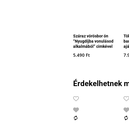
Száraz vörösbor ón
Tö
“Nyugdíjba vonulásod
ba
alkalmából” cimkével
aj
5.490
Ft
7.
Érdekelhetnek m