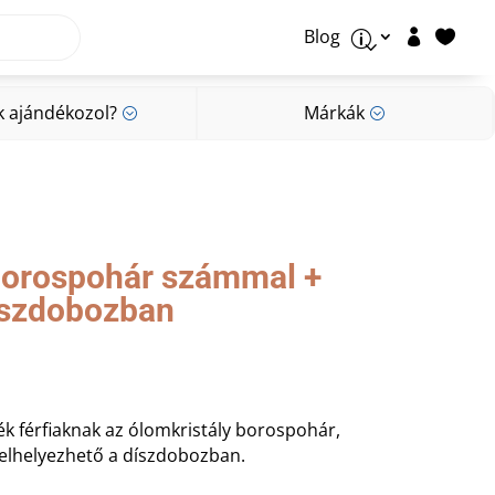
Blog


p
k ajándékozol?
Márkák
;
;
k ajándékozol?
Márkák
;
;
borospohár számmal +
íszdobozban
ék férfiaknak az ólomkristály borospohár,
 elhelyezhető a díszdobozban.