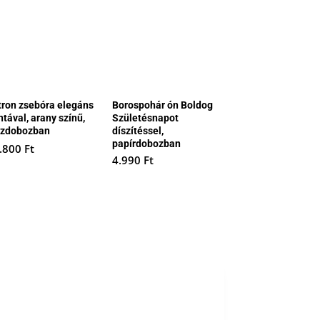
tron zsebóra elegáns
Borospohár ón Boldog
tával, arany színű,
Születésnapot
szdobozban
díszítéssel,
papírdobozban
.800
Ft
4.990
Ft