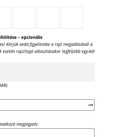
ltöltése – opcionális
es! Kérjük vedd figyelembe a rajz megadásánál a
esetén rajz/logó választásakor legfeljebb egy-két
 MB)
onatkozó megjegyzés