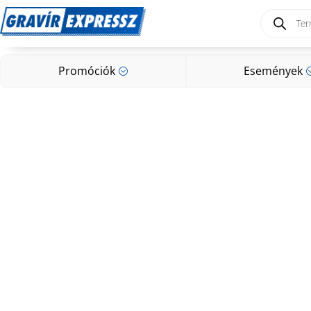
Products
search
Promóciók
Események
;
Promóciók
Események
;