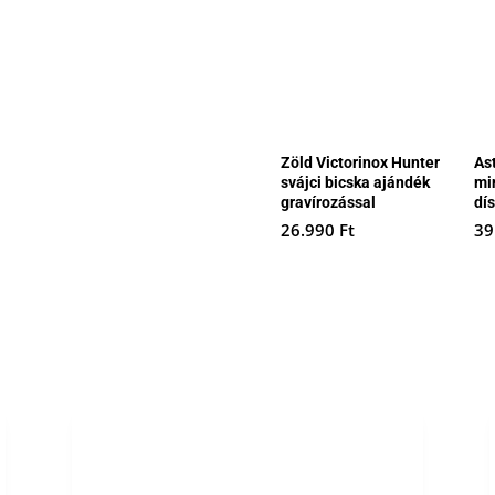
Zöld Victorinox Hunter
As
svájci bicska ajándék
min
gravírozással
dí
26.990
Ft
39