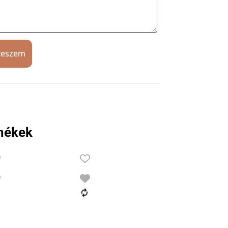
teszem
mékek