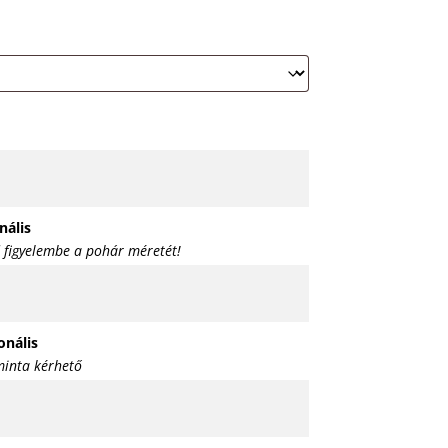
nális
 figyelembe a pohár méretét!
onális
inta kérhető