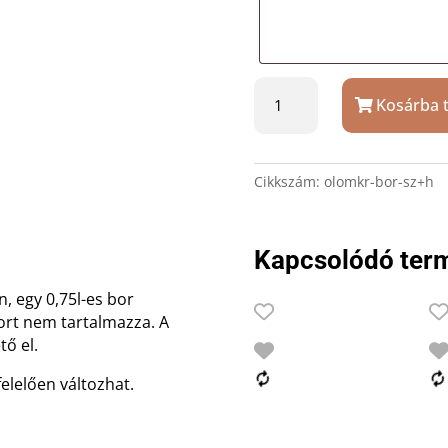
Ólomkristály
Kosárba 
borospohár
számmal
+
bornak
Cikkszám:
olomkr-bor-sz+h
hely
díszdobozban
mennyiség
Kapcsolódó ter
, egy 0,75l-es bor
 bort nem tartalmazza. A
ő el.
felelően változhat.