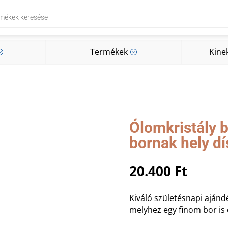
Termékek
Kine
;
;
Termékek
Kine
;
;
Ólomkristály 
bornak hely d
20.400
Ft
Kiváló születésnapi ajánd
melyhez egy finom bor is