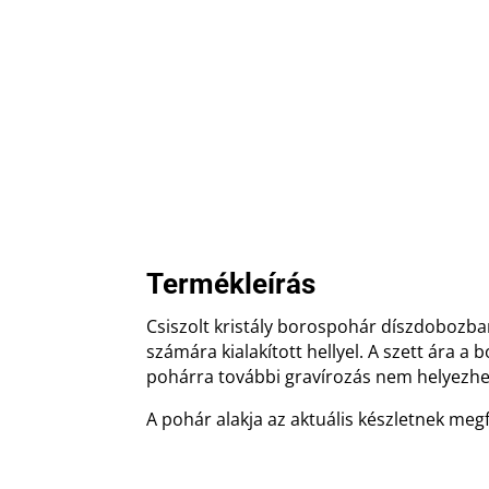
Termékleírás
Csiszolt kristály borospohár díszdobozban
számára kialakított hellyel. A szett ára a
pohárra további gravírozás nem helyezhet
A pohár alakja az aktuális készletnek meg