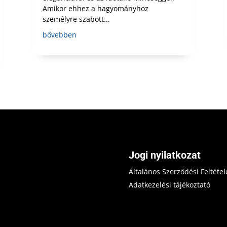
Amikor ehhez a hagyományhoz
személyre szabott...
bővebben
Jogi nyilatkozat
Általános Szerződési Feltétel
Adatkezelési tájékoztató