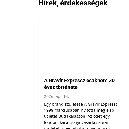
Hírek, érdekességek
A Gravír Expressz csaknem 30
éves története
2026, ápr 14.
Egy brand születése A Gravír Expressz
1998 márciusában nyitotta meg első
üzletét Budakalászon. Az ötlet egy
londoni karácsonyi vásárlás során
született meg, ahol a tulajdonosok