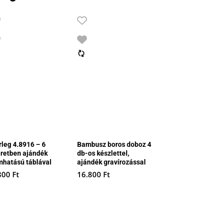
rleg 4.8916 – 6
Bambusz boros doboz 4
retben ajándék
db-os készlettel,
mhatású táblával
ajándék gravírozással
800
Ft
16.800
Ft