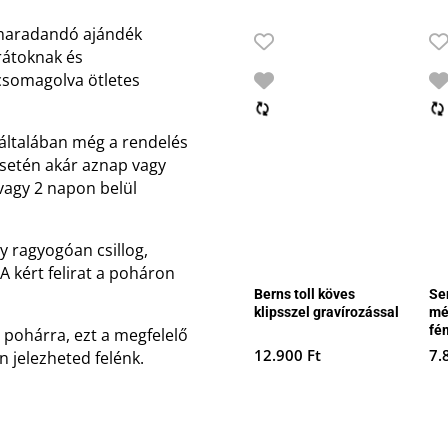
s maradandó ajándék
rátoknak és
csomagolva ötletes
 általában még a rendelés
 esetén akár aznap vagy
vagy 2 napon belül
y ragyogóan csillog,
 kért felirat a poháron
Berns toll köves
Se
klipsszel gravírozással
mé
fé
a pohárra, ezt a megfelelő
12.900
Ft
7.
 jelezheted felénk.