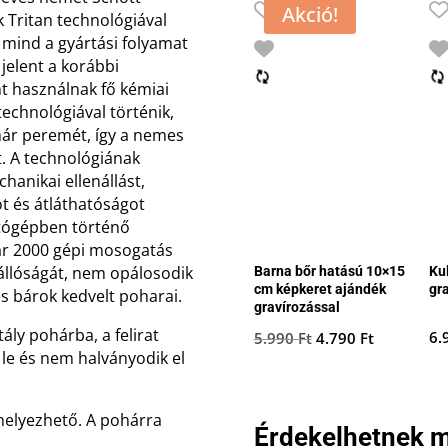
Akció!
k Tritan technológiával
 mind a gyártási folyamat
jelent a korábbi
nt használnak fő kémiai
echnológiával történik,
hár peremét, így a nemes
t. A technológiának
anikai ellenállást,
ot és átláthatóságot
atógépben történő
kár 2000 gépi mosogatás
sállóságát, nem opálosodik
Barna bőr hatású 10×15
Ku
cm képkeret ajándék
gr
és bárok kedvelt poharai.
gravírozással
tály pohárba, a felirat
Original
Current
6.
5.990
Ft
4.790
Ft
 le és nem halványodik el
price
price
was:
is:
5.990 Ft.
4.790 Ft.
elhelyezhető. A pohárra
Érdekelhetnek m