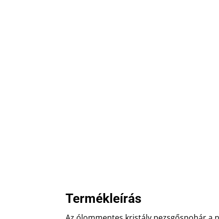
Termékleírás
Az ólommentes kristály pezsgőspohár a 