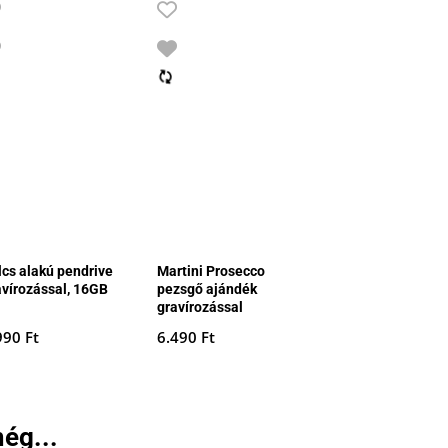
lcs alakú pendrive
Martini Prosecco
avírozással, 16GB
pezsgő ajándék
gravírozással
990
Ft
6.490
Ft
ég...