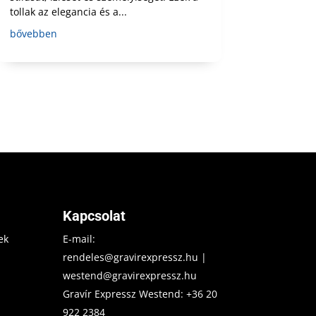
tollak az elegancia és a...
bővebben
Kapcsolat
ek
E-mail:
rendeles@gravirexpressz.hu
|
westend@gravirexpressz.hu
Gravír Expressz Westend:
+36 20
922 2384