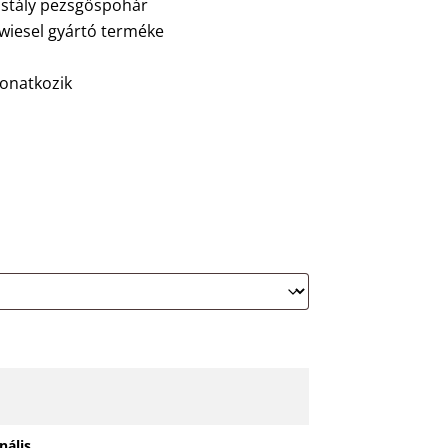
stály pezsgőspohár
wiesel gyártó terméke
l
vonatkozik
nális