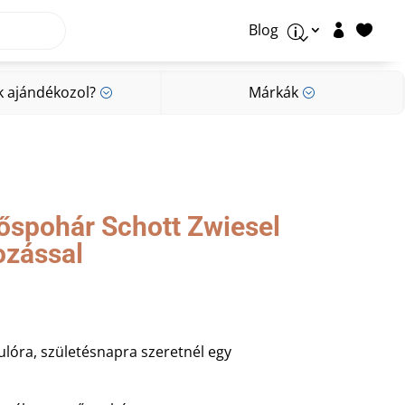
Blog


p
k ajándékozol?
Márkák
;
;
k ajándékozol?
Márkák
;
;
gőspohár Schott Zwiesel
ozással
lóra, születésnapra szeretnél egy