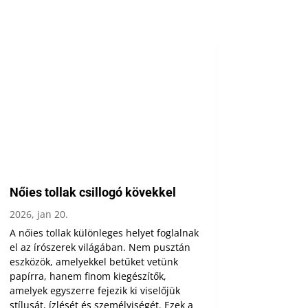
Nőies tollak csillogó kövekkel
2026, jan 20.
A nőies tollak különleges helyet foglalnak
el az írószerek világában. Nem pusztán
eszközök, amelyekkel betűket vetünk
papírra, hanem finom kiegészítők,
amelyek egyszerre fejezik ki viselőjük
stílusát, ízlését és személyiségét. Ezek a