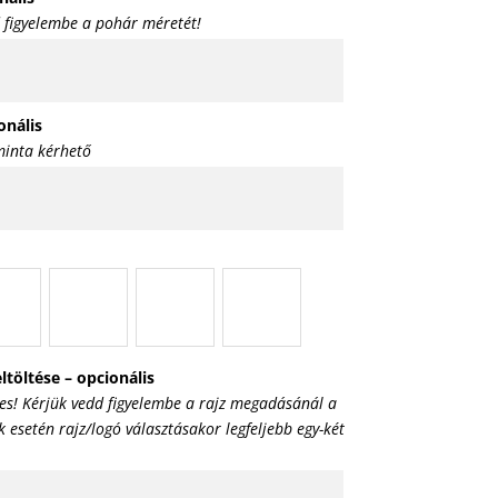
 figyelembe a pohár méretét!
onális
inta kérhető
ltöltése – opcionális
es! Kérjük vedd figyelembe a rajz megadásánál a
esetén rajz/logó választásakor legfeljebb egy-két