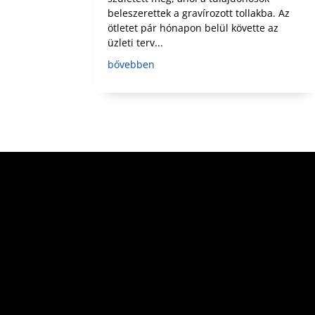
beleszerettek a gravírozott tollakba. Az
ötletet pár hónapon belül követte az
üzleti terv...
bővebben