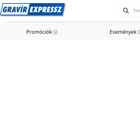
Products
search
Promóciók
Események
;
Promóciók
Események
;