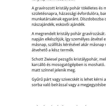
A gravírozott kristály pohár tökéletes é
születésnapra, házassági évfordulóra, ba
munkatársaknak egyaránt. Díszdobozba 
nászajándék, esküvői ajándék.
A megrendelt kristály pohár gravírozását
napján elkészítjük, így személyes átvétel
másnap, szállítás kérésével akár másnap 
átvehető a kész termék.
Schott Zwiesel pezsgős kristálypohár, mel
karcálló és mosogatógépben is mosható. A
matt színnel jelenik meg.
Gyűrű párt vagy szivecskét is lehet kérni 
sorba való beírással vagy a megjegyzésben