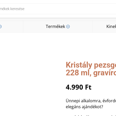
Termékek
Kine
;
;
Termékek
Kine
;
;
Kristály pezs
228 ml, gravír
4.990
Ft
Ünnepi alkalomra, évfordu
elegáns ajándékot?