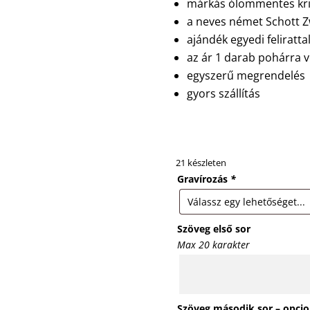
márkás ólommentes kri
a neves német Schott Z
ajándék egyedi feliratta
az ár 1 darab pohárra 
egyszerű megrendelés
gyors szállítás
21 készleten
Gravírozás
*
Szöveg első sor
Max 20 karakter
Szöveg második sor – opcio