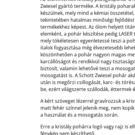
Zwiesel gyártó terméke. A kristály pohara
készülnek, mely mind a kémiai összetétel,
tekintetében hatalmas minőségi fejlődést 
termékekhez képest. Az ólom helyett titá
elemként, a pohár készítése pedig LASER t
mely tökéletesen egyenletessé teszi a po
italok fogyasztása még élvezetesebb lehe
köszönhetően a pohár nagyon magas mech
karcállóságot és rendkívül nagy tisztaság
biztosít, valamin lehetővé teszi a mosog
mosogatást is. A Schott Zwiesel pohár a
után is megőrzi csillogását, karc- és töré
be, ezért világszerte szállodák, éttermek 
A kért szöveget lézerrel gravírozzuk a kris
matt fehér színnel jelenik meg, nem kopik
a használat és a mosogatás során.
Erre a kristály pohárra logó vagy rajz is 
fénykép nem készíthető.