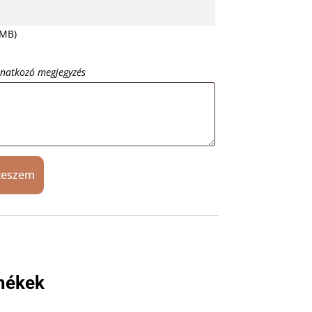
 MB)
onatkozó megjegyzés
teszem
mékek