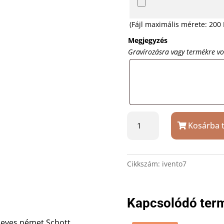
(Fájl maximális mérete: 200
Megjegyzés
Gravírozásra vagy termékre v
Kristály
Kosárba 
pezsgőspohár
Schott
Zwiesel
228
Cikkszám:
ivento7
ml,
gravírozással
mennyiség
Kapcsolódó ter
neves német Schott