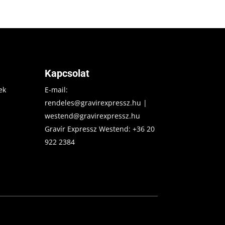
Kapcsolat
ek
E-mail:
rendeles@gravirexpressz.hu
|
westend@gravirexpressz.hu
Gravír Expressz Westend:
+36 20
922 2384