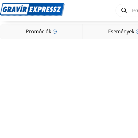
Products
search
Promóciók
Események
;
Promóciók
Események
;