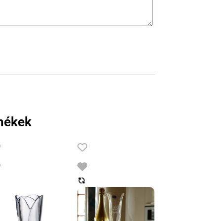
mékek