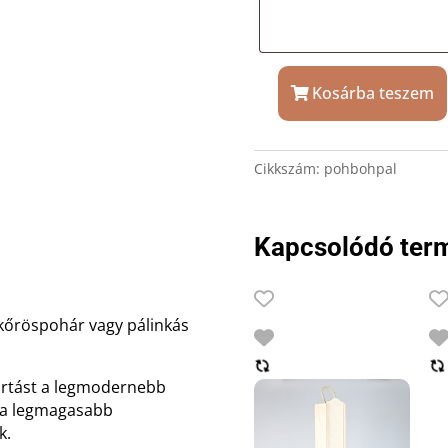
Kosárba teszem
2
db
kristály
Cikkszám:
pohbohpal
likőröspohár
Bohemia
Angela
Kapcsolódó ter
mennyiség
ikőröspohár vagy pálinkás
yártást a legmodernebb
k a legmagasabb
k.