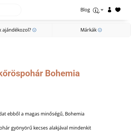
Blog


p
k ajándékozol?
Márkák
;
;
k ajándékozol?
Márkák
;
;
likőröspohár Bohemia
odat ebből a magas minőségű, Bohemia
pohár gyönyörű kecses alakjával mindenkit