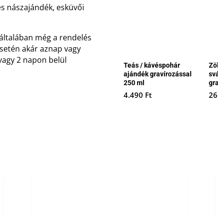
s nászajándék, esküvői
 általában még a rendelés
 esetén akár aznap vagy
vagy 2 napon belül
Teás / kávéspohár
Zö
ajándék gravírozással
sv
250 ml
gr
4.490
Ft
26