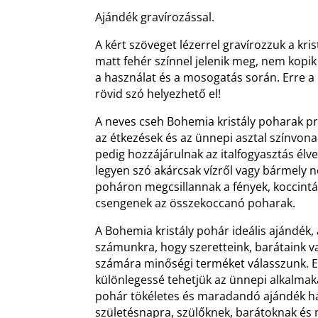
Ajándék gravírozással.
A kért szöveget lézerrel gravírozzuk a kris
matt fehér színnel jelenik meg, nem kopik
a használat és a mosogatás során. Erre 
rövid szó helyezhető el!
A neves cseh Bohemia kristály poharak 
az étkezések és az ünnepi asztal színvon
pedig hozzájárulnak az italfogyasztás él
legyen szó akárcsak vízről vagy bármely ne
poháron megcsillannak a fények, koccint
csengenek az összekoccanó poharak.
A Bohemia kristály pohár ideális ajándék
számunkra, hogy szeretteink, barátaink 
számára minőségi terméket válasszunk. Eg
különlegessé tehetjük az ünnepi alkalmakat
pohár tökéletes és maradandó ajándék há
születésnapra, szülőknek, barátoknak é