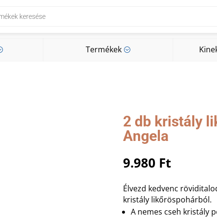
Termékek
Kine
;
;
Termékek
Kine
;
;
2 db kristály 
Angela
9.980
Ft
Élvezd kedvenc rövidital
kristály likőröspohárból.
A nemes cseh kristály 