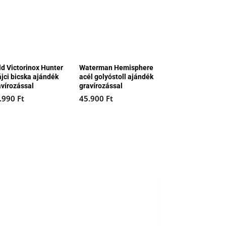
ld Victorinox Hunter
Waterman Hemisphere
ájci bicska ajándék
acél golyóstoll ajándék
avírozással
gravírozással
.990
Ft
45.900
Ft