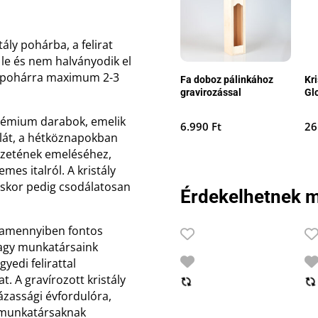
tály pohárba, a felirat
 le és nem halványodik el
a pohárra maximum 2-3
Fa doboz pálinkához
Kr
gravirozással
Gl
prémium darabok, emelik
6.990
Ft
26
alát, a hétköznapokban
vezetének emeléséhez,
mes italról. A kristály
áskor pedig csodálatosan
Érdekelhetnek m
, amennyiben fontos
vagy munkatársaink
yedi felirattal
. A gravírozott kristály
zassági évfordulóra,
s munkatársaknak