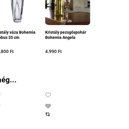
istály váza Bohemia
Kristály pezsgőspohár
obus 35 cm
Bohemia Angela
.800
Ft
4.990
Ft
ég...