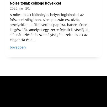
Nőies tollak csillogó kövekkel
2026, jan 20.
A nőies tollak különleges helyet foglalnak el az
írószerek világában. Nem pusztán eszközök,
amelyekkel betűket vetünk papírra, hanem finom
kiegészítők, amelyek egyszerre fejezik ki viselőjük
stílusát, ízlését és személyiségét. Ezek a tollak az
elegancia és a...
bővebben