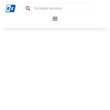
Products
search