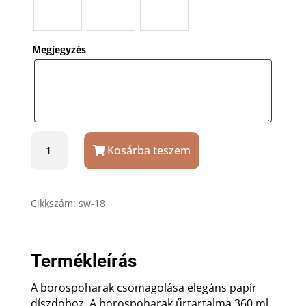
Megjegyzés
Köves
Kosárba teszem
borospohár
szett
dobozban
gravírozással
Cikkszám:
sw-18
mennyiség
Termékleírás
A borospoharak csomagolása elegáns papír
díszdoboz. A borospoharak űrtartalma 360 ml,