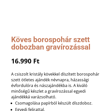
Köves borospohár szett
dobozban gravírozással
16.990
Ft
A csiszolt kristály kövekkel díszített borospohár
szett ötletes ajándék névnapra, házassági
évfordulóra és nászajándékba is. A kiváló
minőségű készlet a gravírozással egyedi
ajándékká varázsolható.
Csomagolása papírból készült díszdoboz.
Egyedi felirattal.