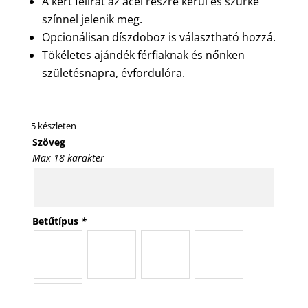
A kért felirat az acél részre kerül és szürke
színnel jelenik meg.
Opcionálisan díszdoboz is választható hozzá.
Tökéletes ajándék férfiaknak és nőnken
születésnapra, évfordulóra.
5 készleten
Szöveg
Max 18 karakter
Betűtípus
*