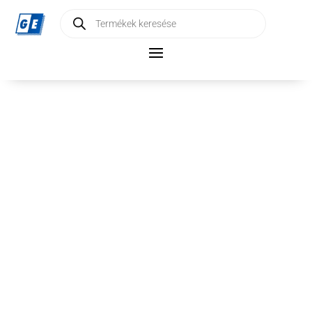
Products
search