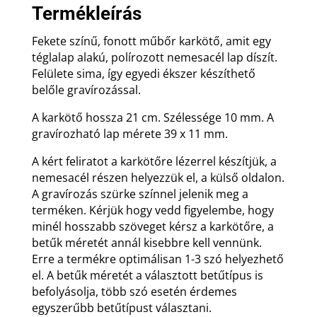
mennyiség
Termékleírás
Fekete színű, fonott műbőr karkötő, amit egy
téglalap alakú, polírozott nemesacél lap díszít.
Felülete sima, így egyedi ékszer készíthető
belőle gravírozással.
A karkötő hossza 21 cm. Szélessége 10 mm. A
gravírozható lap mérete 39 x 11 mm.
A kért feliratot a karkötőre lézerrel készítjük, a
nemesacél részen helyezzük el, a külső oldalon.
A gravírozás szürke színnel jelenik meg a
terméken. Kérjük hogy vedd figyelembe, hogy
minél hosszabb szöveget kérsz a karkötőre, a
betűk méretét annál kisebbre kell vennünk.
Erre a termékre optimálisan 1-3 szó helyezhető
el. A betűk méretét a választott betűtípus is
befolyásolja, több szó esetén érdemes
egyszerűbb betűtípust választani.