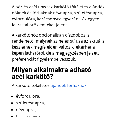
A bőr és acél uniszex karkötő tökéletes ajándék
nőknek és férfiaknak névnapra, születésnapra,
évfordulóra, karácsonyra egyaránt. Az egyedi
felirattal örök emléket jelent.
A karkötőhöz opcionálisan díszdoboz is
rendelhető, melynek színe és stílusa az aktuális
készletnek megfelelően változik, eltérhet a
képen láthatótól, de a megjegyzésben jelzett
preferenciát figyelembe vesszük.
Milyen alkalmakra adható
acél karkötő?
A karkötő tökéletes
ajándék férfiaknak
évfordulóra,
születésnapra,
névnapra,
karácsonyra