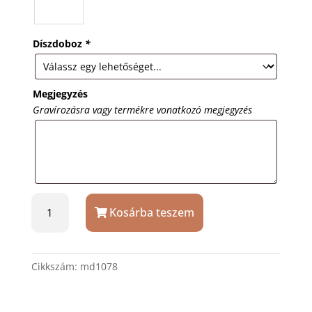
Díszdoboz
*
Megjegyzés
Gravírozásra vagy termékre vonatkozó megjegyzés
Széles
Kosárba teszem
fonott
műbőr
karkötő
acél
Cikkszám:
md1078
lappal,
gravírozással