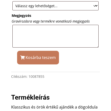
Megjegyzés
Gravírozásra vagy termékre vonatkozó megjegyzés
Kosárba teszem
Rózsaszín
dögcédula
medál
Cikkszám:
10087855
lánccal
ajándék
gravírozással
mennyiség
Termékleírás
Klasszikus és örök értékű ajándék a dögcédula