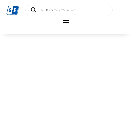
Products
search