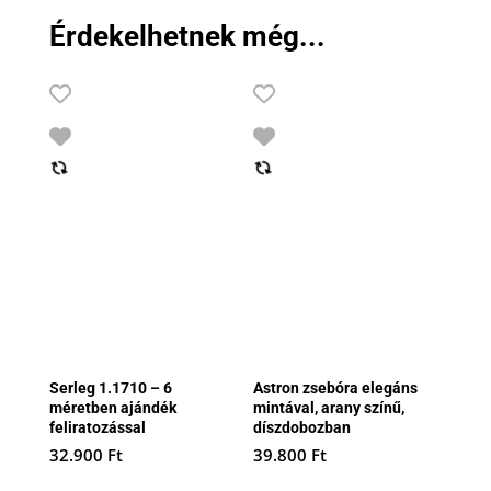
Érdekelhetnek még...
Serleg 1.1710 – 6
Astron zsebóra elegáns
méretben ajándék
mintával, arany színű,
feliratozással
díszdobozban
32.900
Ft
39.800
Ft