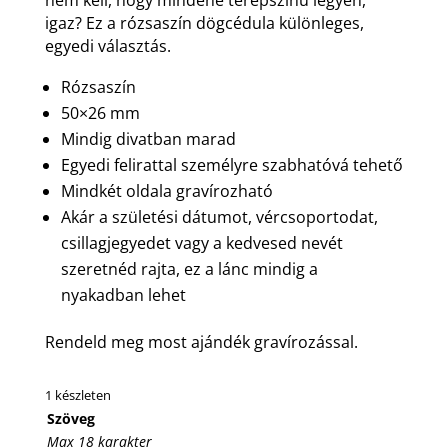
igaz? Ez a rózsaszín dögcédula különleges,
egyedi választás.
Rózsaszín
50×26 mm
Mindig divatban marad
Egyedi felirattal személyre szabhatóvá tehető
Mindkét oldala gravírozható
Akár a születési dátumot, vércsoportodat,
csillagjegyedet vagy a kedvesed nevét
szeretnéd rajta, ez a lánc mindig a
nyakadban lehet
Rendeld meg most ajándék gravírozással.
1 készleten
Szöveg
Max 18 karakter