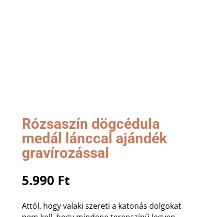
Rózsaszín dögcédula
medál lánccal ajándék
gravírozással
5.990
Ft
Attól, hogy valaki szereti a katonás dolgokat
nem kell, hogy mindene terepszínű legyen,