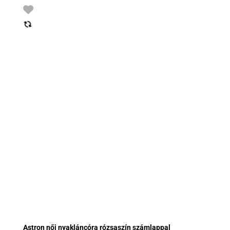
Astron női nyakláncóra rózsaszín számlappal