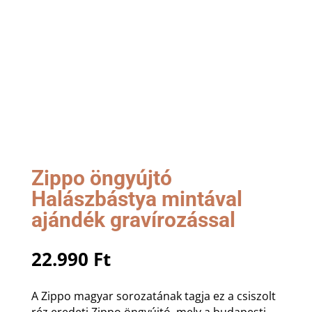
Zippo öngyújtó
Halászbástya mintával
ajándék gravírozással
22.990
Ft
A Zippo magyar sorozatának tagja ez a csiszolt
réz eredeti Zippo öngyújtó, mely a budapesti