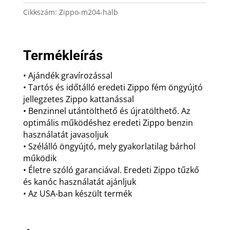
Halászbástya
Cikkszám:
Zippo-m204-halb
mintával
ajándék
gravírozással
mennyiség
Termékleírás
• Ajándék gravírozással
• Tartós és időtálló eredeti Zippo fém öngyújtó
jellegzetes Zippo kattanással
• Benzinnel utántölthető és újratölthető. Az
optimális működéshez eredeti Zippo benzin
használatát javasoljuk
• Szélálló öngyújtó, mely gyakorlatilag bárhol
működik
• Életre szóló garanciával. Eredeti Zippo tűzkő
és kanóc használatát ajánljuk
• Az USA-ban készült termék