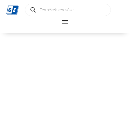
Products
search