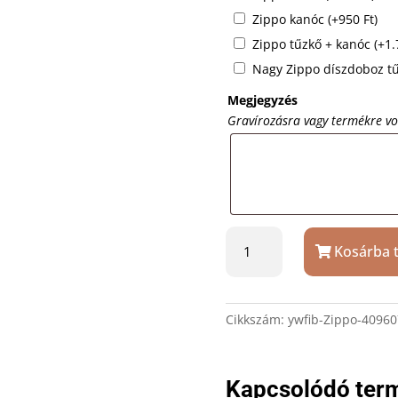
Zippo kanóc
(+
950
Ft
)
Zippo tűzkő + kanóc
(+
1
Nagy Zippo díszdoboz t
Megjegyzés
Gravírozásra vagy termékre v
Zippo
Kosárba 
horgász
öngyújtó
m218
ajándék
Cikkszám:
ywfib-Zippo-40960
gravírozással
mennyiség
Kapcsolódó ter