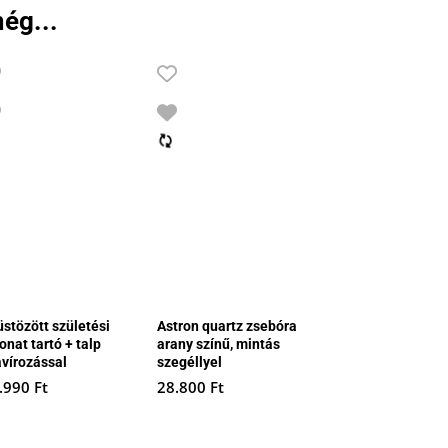
ég...
üstözött születési
Astron quartz zsebóra
onat tartó + talp
arany színű, mintás
avírozással
szegéllyel
.990
Ft
28.800
Ft