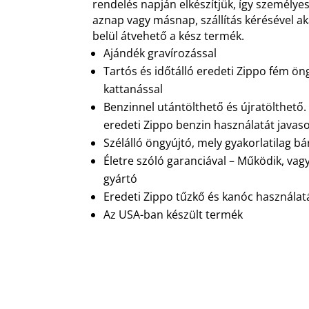
rendelés napján elkészítjük, így személyes
aznap vagy másnap, szállítás kérésével 
belül átvehető a kész termék.
Ajándék gravírozással
Tartós és időtálló eredeti Zippo fém ön
kattanással
Benzinnel utántölthető és újratölthető
eredeti Zippo benzin használatát javaso
Szélálló öngyújtó, mely gyakorlatilag b
Életre szóló garanciával – Működik, vag
gyártó
Eredeti Zippo tűzkő és kanóc használatá
Az USA-ban készült termék