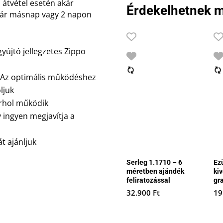
 átvétel esetén akár
Érdekelhetnek m
akár másnap vagy 2 napon
gyújtó jellegzetes Zippo
. Az optimális működéshez
ljuk
árhol működik
y ingyen megjavítja a
t ajánljuk
Serleg 1.1710 – 6
Ez
méretben ajándék
kiv
feliratozással
gr
32.900
Ft
19