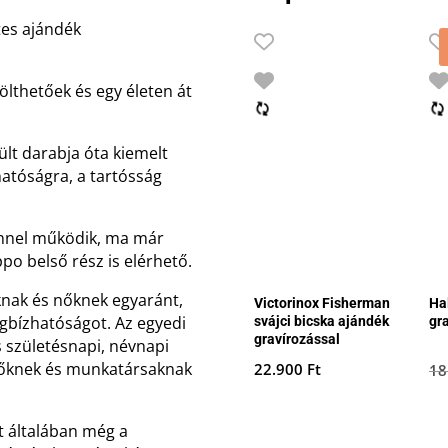
tes ajándék
ölthetőek és egy életen át
ült darabja óta kiemelt
hatóságra, a tartósság
innel működik, ma már
po belső rész is elérhető.
knak és nőknek egyaránt,
Victorinox Fisherman
Ha
egbízhatóságot. Az egyedi
svájci bicska ajándék
gr
gravírozással
es születésnapi, névnapi
lőknek és munkatársaknak
22.900
Ft
18
t általában még a