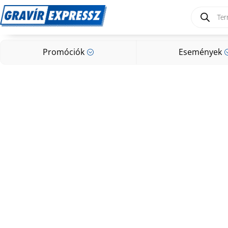
Products
search
Promóciók
Események
;
Promóciók
Események
;