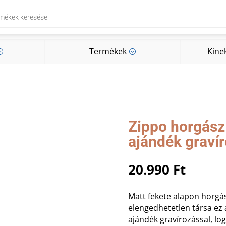
Termékek
Kine
;
;
Termékek
Kine
;
;
Zippo horgász
ajándék graví
20.990
Ft
Matt fekete alapon horgá
elengedhetetlen társa ez 
ajándék gravírozással, l