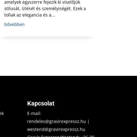
amelyek egyszerre fejezik ki viselőjük
stílusát, ízlését és személyiségét. Ezek a
tollak az elegancia és a...
bővebben
Kapcsolat
ek
E-mail:
rendeles@gravirexpressz.hu
|
westend@gravirexpressz.hu