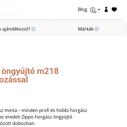
Blog


p
k ajándékozol?
Márkák
;
;
k ajándékozol?
Márkák
;
;
 öngyújtó m218
rozással
sz minta – minden profi és hobbi horgász
az eredeti Zippo horgász öngyújtó
ogózott dobozban.