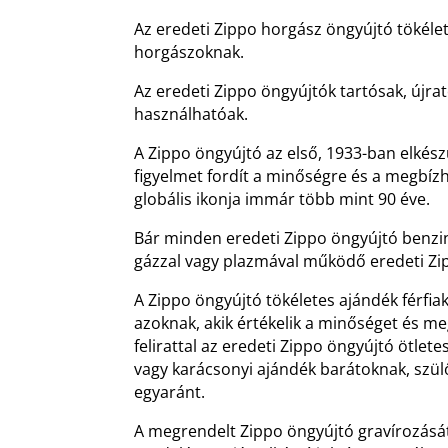
Az eredeti Zippo horgász öngyújtó tökéle
horgászoknak.
Az eredeti Zippo öngyújtók tartósak, újrat
használhatóak.
A Zippo öngyújtó az első, 1933-ban elkész
figyelmet fordít a minőségre és a megbíz
globális ikonja immár több mint 90 éve.
Bár minden eredeti Zippo öngyújtó benz
gázzal vagy plazmával működő eredeti Zip
A Zippo öngyújtó tökéletes ajándék férfia
azoknak, akik értékelik a minőséget és m
felirattal az eredeti Zippo öngyújtó ötlet
vagy karácsonyi ajándék barátoknak, szü
egyaránt.
A megrendelt Zippo öngyújtó gravírozásá