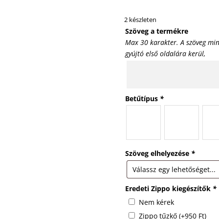
2 készleten
Szöveg a termékre
Max 30 karakter. A szöveg min
gyújtó első oldalára kerül,
Betűtípus
*
Szöveg elhelyezése
*
Eredeti Zippo kiegészítők
*
Nem kérek
Zippo tűzkő
(+
950
Ft
)