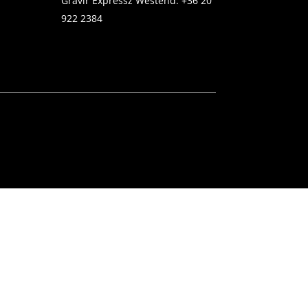
Gravír Expressz Westend:
+36 20
922 2384