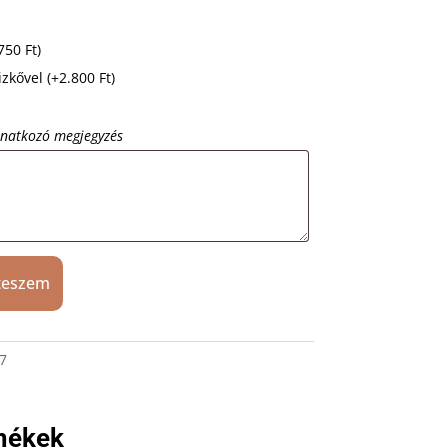
.750
Ft
)
űzkővel
(+
2.800
Ft
)
onatkozó megjegyzés
teszem
7
mékek