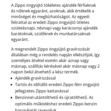
A Zippo öngyújtó tökéletes ajándék férfiaknak
és nőknek egyaránt, azoknak, akik értékelik a
minőséget és megbízhatóságot. Az egyedi
felirattal az eredeti Zippo öngyújtó ötletes
születésnapi, névnapi vagy karácsonyi ajándék
barátoknak, szülőknek és munkatársaknak
egyaránt.
A megrendelt Zippo öngyújtó gravírozását
általában még a rendelés napján elkészítjük, így
személyes átvétel esetén akár aznap vagy
másnap, szállítás kérésével akár másnap vagy 2
napon belül átvehető a kész termék.
Ajándék gravírozással
Tartós és időtálló eredeti Zippo fém öngyújtó
jellegzetes Zippo kattanással
Benzinnel utántölthető és újratölthető. Az
optimális működéshez eredeti Zippo benzin
használatát javasoljuk