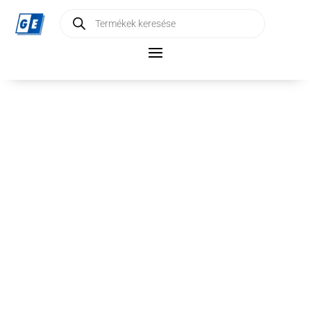
Products
search