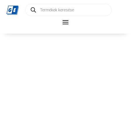
Products
search