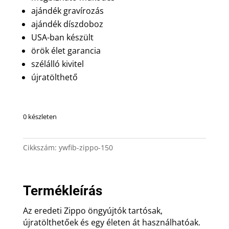
ajándék gravírozás
ajándék díszdoboz
USA-ban készült
örök élet garancia
szélálló kivitel
újratölthető
0 készleten
Cikkszám:
ywfib-zippo-150
Termékleírás
Az eredeti Zippo öngyújtók tartósak,
újratölthetőek és egy életen át használhatóak.