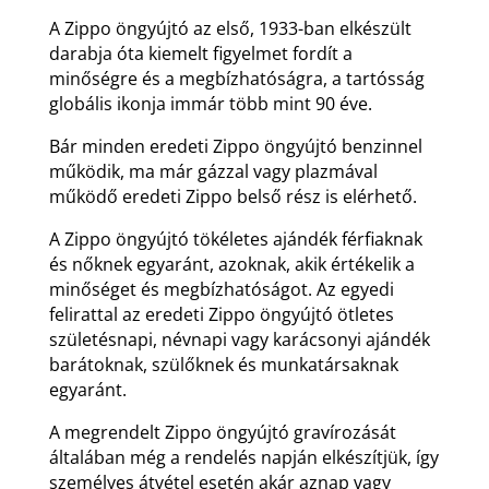
A Zippo öngyújtó az első, 1933-ban elkészült
darabja óta kiemelt figyelmet fordít a
minőségre és a megbízhatóságra, a tartósság
globális ikonja immár több mint 90 éve.
Bár minden eredeti Zippo öngyújtó benzinnel
működik, ma már gázzal vagy plazmával
működő eredeti Zippo belső rész is elérhető.
A Zippo öngyújtó tökéletes ajándék férfiaknak
és nőknek egyaránt, azoknak, akik értékelik a
minőséget és megbízhatóságot. Az egyedi
felirattal az eredeti Zippo öngyújtó ötletes
születésnapi, névnapi vagy karácsonyi ajándék
barátoknak, szülőknek és munkatársaknak
egyaránt.
A megrendelt Zippo öngyújtó gravírozását
általában még a rendelés napján elkészítjük, így
személyes átvétel esetén akár aznap vagy