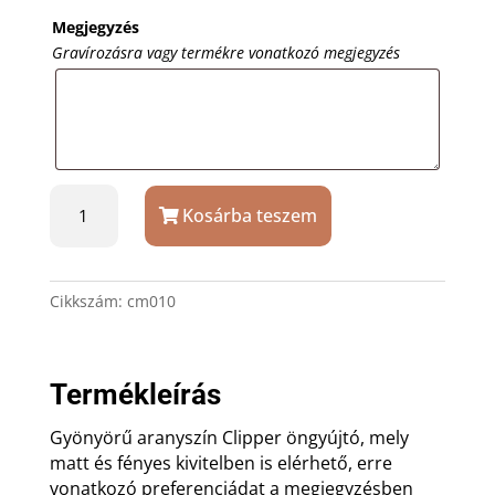
Megjegyzés
Gravírozásra vagy termékre vonatkozó megjegyzés
Aranyszín
Kosárba teszem
Clipper
öngyújtó
ajándék
gravírozással
Cikkszám:
cm010
mennyiség
Termékleírás
Gyönyörű aranyszín Clipper öngyújtó, mely
matt és fényes kivitelben is elérhető, erre
vonatkozó preferenciádat a megjegyzésben