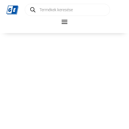
Products
search