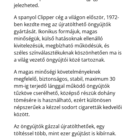
jelezheted.
A spanyol Clipper cég a világon először, 1972-
ben kezdte meg az újratölthető öngyújtók
gyártását. Ikonikus formájuk, magas
minőségük, külső hatásoknak ellenálló
kivitelezésük, megbízható működésük, és
széles színválasztékuknak köszönhetően ma is
a világ vezető öngyújtói közé tartoznak.
A magas minőségi követelményeknek
megfelelő, biztonságos, stabil, maximum 30
mm-ig terjedő lánggal működő öngyújtók
tűzköve cserélhető, középső részük dohány
tömésére is használható, ezért különösen
népszerűek a kézzel sodort cigaretták kedvelői
között.
Az öngyújtók gázzal újratölthetőek, egy
töltéssel több, mint ezer gyújtást is kibírnak.