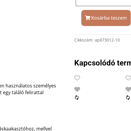
Kosárba teszem
Fekete
kör
táskaakasztó
Cikkszám:
ap873012-10
ajándék
gravírozással
mennyiség
Kapcsolódó ter
ten használatos személyes
egy találó felirattal
táskaakasztóhoz, mellyel