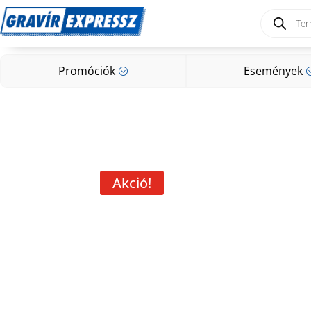
Products
search
Promóciók
Események
;
Promóciók
Események
;
Akció!