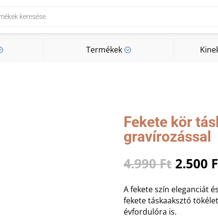
Termékek
Kine
;
;
Termékek
Kine
;
;
Fekete kör tá
gravírozással
Origin
4.990
Ft
2.500
F
price
was:
A fekete szín eleganciát és
4.990 F
fekete táskaaksztó tökéle
évfordulóra is.