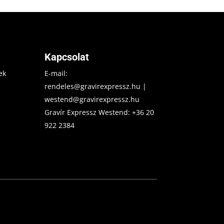
Kapcsolat
ek
E-mail:
rendeles@gravirexpressz.hu
|
westend@gravirexpressz.hu
Gravír Expressz Westend:
+36 20
922 2384