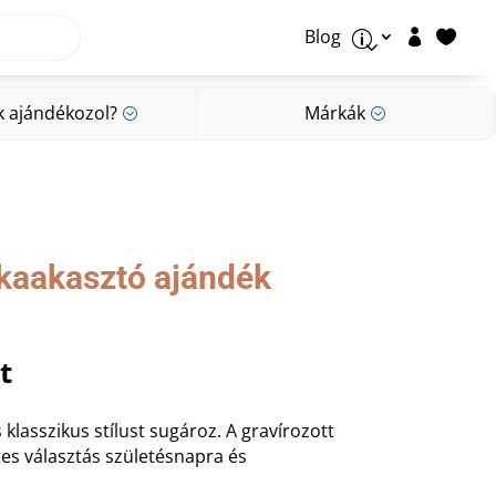
Blog


p
k ajándékozol?
Márkák
;
;
k ajándékozol?
Márkák
;
;
skaakasztó ajándék
al
Current
t
price
is:
 klasszikus stílust sugároz. A gravírozott
t.
2.500 Ft.
tes választás születésnapra és