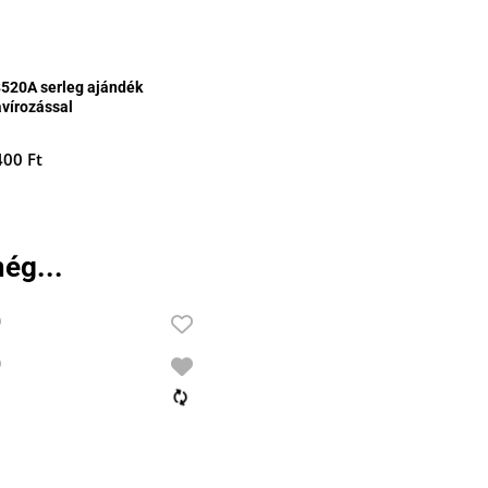
8520A serleg ajándék
avírozással
400
Ft
ég...