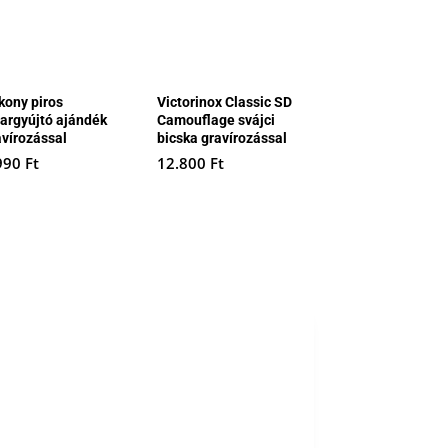
kony piros
Victorinox Classic SD
hargyújtó ajándék
Camouflage svájci
avírozással
bicska gravírozással
990
Ft
12.800
Ft