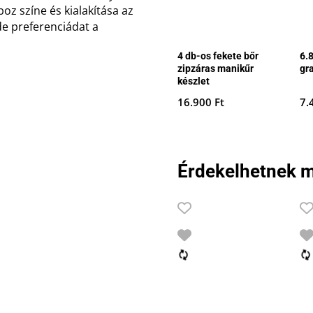
oz színe és kialakítása az
de preferenciádat a
4 db-os fekete bőr
6.
zipzáras manikűr
gr
készlet
16.900
Ft
7.
Érdekelhetnek m