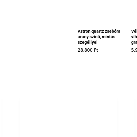
Astron quartz zsebóra
Vé
arany színű, mintás
vi
szegéllyel
gr
28.800
Ft
5.