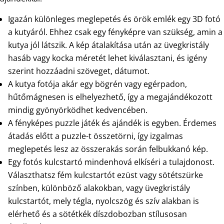
Igazán különleges meglepetés és örök emlék egy 3D fotó
a kutyáról. Ehhez csak egy fényképre van szükség, amin a
kutya jól látszik. A kép átalakítása után az üvegkristály
hasáb vagy kocka méretét lehet kiválasztani, és igény
szerint hozzáadni szöveget, dátumot.
A kutya fotója akár egy bögrén vagy egérpadon,
hűtőmágnesen is elhelyezhető, így a megajándékozott
mindig gyönyörködhet kedvencében.
A fényképes puzzle játék és ajándék is egyben. Érdemes
átadás előtt a puzzle-t összetörni, így izgalmas
meglepetés lesz az összerakás során felbukkanó kép.
Egy fotós kulcstartó mindenhová elkíséri a tulajdonost.
Választhatsz fém kulcstartót ezüst vagy sötétszürke
színben, különböző alakokban, vagy üvegkristály
kulcstartót, mely tégla, nyolcszög és szív alakban is
elérhető és a sötétkék díszdobozban stílusosan