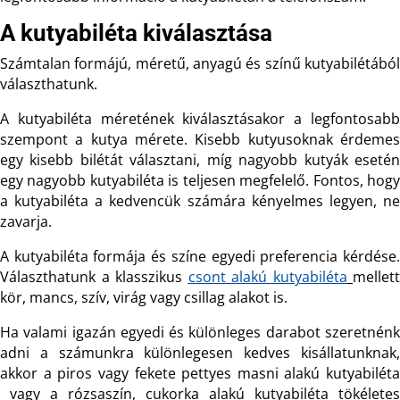
A kutyabiléta kiválasztása
Számtalan formájú, méretű, anyagú és színű kutyabilétából
választhatunk.
A kutyabiléta méretének kiválasztásakor a legfontosabb
szempont a kutya mérete. Kisebb kutyusoknak érdemes
egy kisebb bilétát választani, míg nagyobb kutyák esetén
egy nagyobb kutyabiléta is teljesen megfelelő. Fontos, hogy
a kutyabiléta a kedvencük számára kényelmes legyen, ne
zavarja.
A kutyabiléta formája és színe egyedi preferencia kérdése.
Választhatunk a klasszikus
csont alakú kutyabiléta
mellett
kör, mancs, szív, virág vagy csillag alakot is.
Ha valami igazán egyedi és különleges darabot szeretnénk
adni a számunkra különlegesen kedves kisállatunknak,
akkor a piros vagy fekete pettyes masni alakú kutyabiléta
vagy a rózsaszín, cukorka alakú kutyabiléta tökéletes