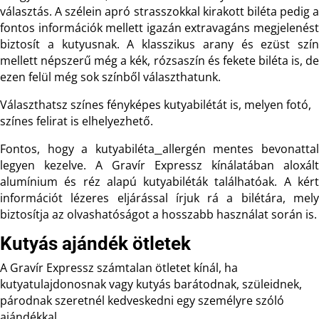
választás. A szélein apró strasszokkal kirakott biléta pedig a
fontos információk mellett igazán extravagáns megjelenést
biztosít a kutyusnak. A klasszikus arany és ezüst szín
mellett népszerű még a kék, rózsaszín és fekete biléta is, de
ezen felül még sok színből választhatunk.
Választhatsz színes fényképes kutyabilétát is, melyen fotó,
színes felirat is elhelyezhető.
Fontos, hogy a kutyabiléta
allergén mentes bevonatta
legyen kezelve. A Gravír Expressz kínálatában aloxált
alumínium és réz alapú kutyabiléták találhatóak. A kért
információt lézeres eljárással írjuk rá a bilétára, mely
biztosítja az olvashatóságot a hosszabb használat során is.
Kutyás ajándék ötletek
A Gravír Expressz számtalan ötletet kínál, ha
kutyatulajdonosnak vagy kutyás barátodnak, szüleidnek,
párodnak szeretnél kedveskedni egy személyre szóló
ajándékkal.