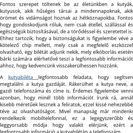
Fontos szerepet töltenek be az életünkben a kutyák,
kutyusok, akik hűséges társai a mindennapoknak, akik
örömet és vidámságot hoznak az hétköznapokba. Fontos
hogy gondoskodjunk róluk, nem csak étellel, szállással és
egészségük biztosításával, de a törődéssel és szeretettel is.
Ehhez tartozik, hogy a biztonságukat is figyelembe véve a
kötelező chip mellett, mely csak a megfelelő eszközzel
olvasható, egy bilétát adjunk nekik, mely elkóborlás esetén
bárki számára elérhetővé teszi a legfontosabb információt
ahhoz, hogy kedvencünk visszakerülhessen hozzánk.
A
kutyabiléta
legfontosabb feladata, hogy segítsen
megtalálni a kutya gazdáját. Rákerülhet a kutya neve, a
gazdi telefonszáma és címe is. Érdemes figyelembe venni
azonban, hogy minél több információt írunk rá, annál
kisebb méretűek lesznek a feliratok, ezzel kissé nehezebbé
téve az olvashatóságot. Mivel manapság már mindenki
rendelkezik mobiltelefonnal, ez a legegyszerűbb és
leggyorsabb módja hogy valakit elérjünk, ezért a
legfontosabb információ a kutyabilétán a telefonszám.