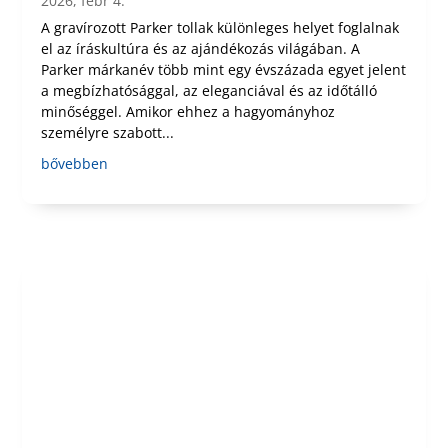
2026, febr 4.
A gravírozott Parker tollak különleges helyet foglalnak
el az íráskultúra és az ajándékozás világában. A
Parker márkanév több mint egy évszázada egyet jelent
a megbízhatósággal, az eleganciával és az időtálló
minőséggel. Amikor ehhez a hagyományhoz
személyre szabott...
bővebben