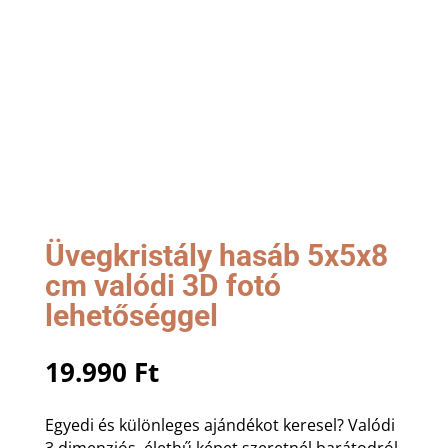
Üvegkristály hasáb 5x5x8
cm valódi 3D fotó
lehetőséggel
19.990
Ft
Egyedi és különleges ajándékot keresel? Valódi
3 dimenziós, élethű képet szeretnél barátodról,