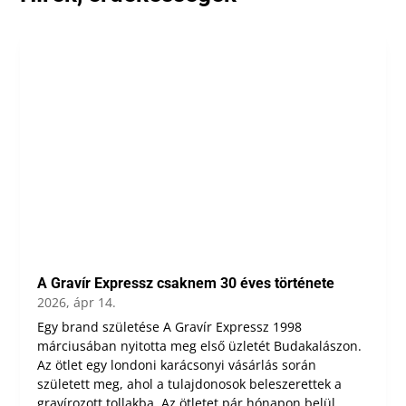
A Gravír Expressz csaknem 30 éves története
2026, ápr 14.
Egy brand születése A Gravír Expressz 1998
márciusában nyitotta meg első üzletét Budakalászon.
Az ötlet egy londoni karácsonyi vásárlás során
született meg, ahol a tulajdonosok beleszerettek a
gravírozott tollakba. Az ötletet pár hónapon belül