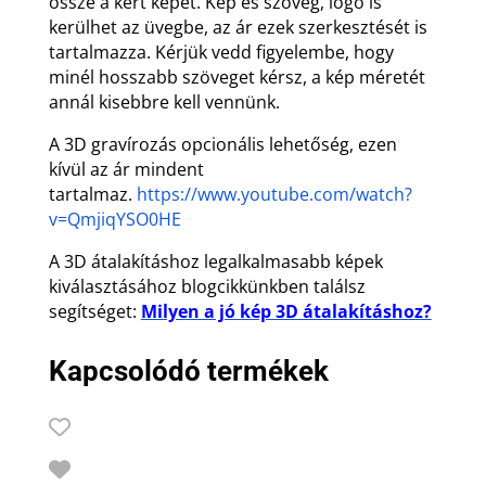
össze a kért képet. Kép és szöveg, logó is
kerülhet az üvegbe, az ár ezek szerkesztését is
tartalmazza. Kérjük vedd figyelembe, hogy
minél hosszabb szöveget kérsz, a kép méretét
annál kisebbre kell vennünk.
A 3D gravírozás opcionális lehetőség, ezen
kívül az ár mindent
tartalmaz.
https://www.youtube.com/watch?
v=QmjiqYSO0HE
A 3D átalakításhoz legalkalmasabb képek
kiválasztásához blogcikkünkben találsz
segítséget:
Milyen a jó kép 3D átalakításhoz?
Kapcsolódó termékek