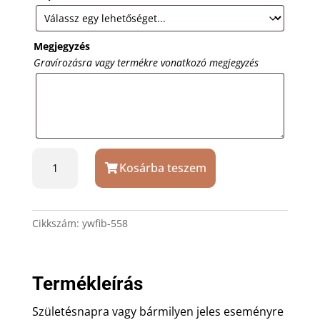
Megjegyzés
Gravírozásra vagy termékre vonatkozó megjegyzés
Üvegkristály
Kosárba teszem
hasáb
5x5x8
cm
valódi
Cikkszám:
ywfib-558
3D
fotó
lehetőséggel
Termékleírás
mennyiség
Születésnapra vagy bármilyen jeles eseményre