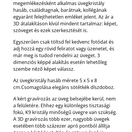
megemlékezésként alkalmas üvegkristály
hasáb, családtagnak, barátnak, kollégának
egyaránt felejthetetlen emléket jelent. Az ár a
3D átalakításon kívül mindent tartalmaz: képet,
szöveget és ezek szerkesztését is.
Egyszerűen csak töltsd fel kedvenc fotódat és
adj hozzá egy rövid feliratot vagy üzenetet, és
már meg is tudod rendelni az üveget. 3
dimenziós képpé alakítás esetén lehetőleg
szembe néző képet válassz.
Az üvegkristály hasáb mérete 5 x 5 x 8
cm.Csomagolása elegáns sötétkék díszdoboz.
A kért gravírozás az üveg belsejébe kerül, nem
a felületére. Ehhez egy különleges tisztasági
fokú, K9 kristály minőségű üvegre van szükség.
A 3D gravírozás több ezer, nagyobb üvegek
esetében több százezer apró pontból állítja