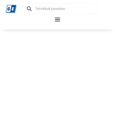
Products
search