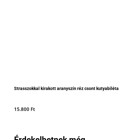
Strasszokkal kirakott aranyszín réz csont kutyabiléta
15.800
Ft
Érdekelhetnek még...