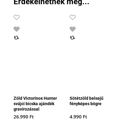
Érdekelhetnek még...
Zöld Victorinox Hunter
Sötétzöld belsejű
svájci bicska ajándék
fényképes bögre
gravírozással
26.990
Ft
4.990
Ft