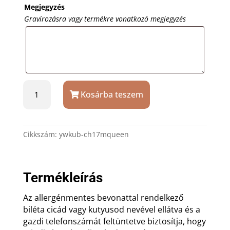
Megjegyzés
Gravírozásra vagy termékre vonatkozó megjegyzés
The
Kosárba teszem
Queen
cicabiléta
-
kutyabiléta
Cikkszám:
ywkub-ch17mqueen
mennyiség
Termékleírás
Az allergénmentes bevonattal rendelkező
biléta cicád vagy kutyusod nevével ellátva és a
gazdi telefonszámát feltüntetve biztosítja, hogy