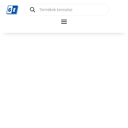
Products
search