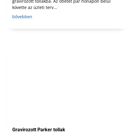
gravírozott tollakba. Az ötletet pár hónapon belül
követte az üzleti terv...
bővebben
Gravírozott Parker tollak