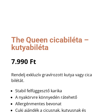
The Queen cicabiléta –
kutyabiléta
7.990
Ft
Rendelj exkluzív gravírozott kutya vagy cica
bilétát.
Stabil felfüggesztő karika
A nyakörvre könnyedén rátehető
Allergénmentes bevonat
Cuki ajándék a cicusnak, kutyusnak és