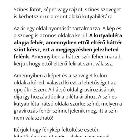
Színes fotót, képet vagy rajzot, színes szöveget
is kérhetsz erre a csont alakú kutyabilétára.
Az ár egy oldal nyomását tartalmazza. A kép és
a szöveg is azonos oldalra kerül.
A kutyabiléta
alapja fehér, amennyiben ettől eltérő háttér
színt kérsz, ezt a megjegyzésben jelezheted
felénk
. Amennyiben a háttér szín fehér marad,
kérjük hogy ettől eltérő felirat színt válassz.
Amennyiben a képet és a szöveget külön
oldalra kéred, válaszd ki ezt a lehetőséget az
opciók részen. A hátsó oldal gravírozásának
díja így hozzáadódik a biléta árához. A színes
kutyabiléta hátsó oldala szürke színű, melyen a
gravírozás fehér színnel jelenik meg, itt a szín
nem választható!
Kérjük hogy fénykép feltöltése esetén
lehetőség szerint egész alakos vagy minél