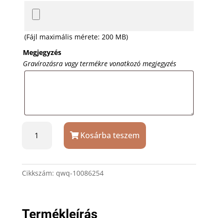
(Fájl maximális mérete: 200 MB)
Megjegyzés
Gravírozásra vagy termékre vonatkozó megjegyzés
Kutyabiléta
Kosárba teszem
színes
felirattal
vagy
képpel
Cikkszám:
qwq-10086254
mennyiség
Termékleírás