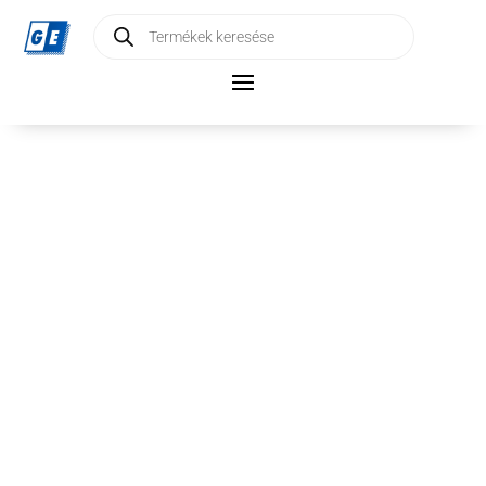
Products
search