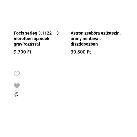
Focis serleg 3.1122 – 3
Astron zsebóra ezüstszín,
méretben ajándék
arany mintával,
gravírozással
díszdobozban
9.700
Ft
39.800
Ft