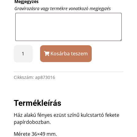
Megjegyzés
Gravírozásra vagy termékre vonatkozó megjegyzés
Ház
Kosárba teszem
alakú
kulcstartó
-
téglalap
Cikkszám:
ap873016
alakú,
gravírozással
mennyiség
Termékleírás
Ház alakú fényes ezüst színű kulcstartó fekete
papírdobozban.
Mérete 36×49 mm.