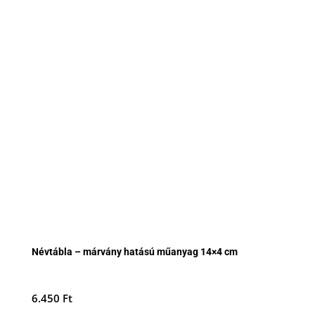
Névtábla – márvány hatású műanyag 14×4 cm
6.450
Ft