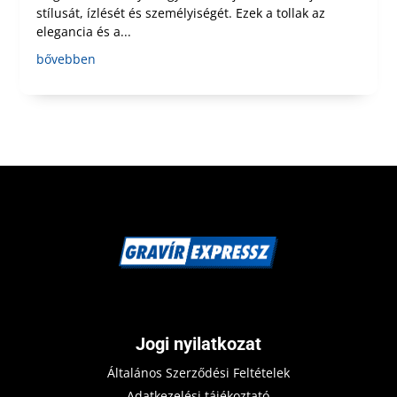
stílusát, ízlését és személyiségét. Ezek a tollak az
elegancia és a...
bővebben
Jogi nyilatkozat
Általános Szerződési Feltételek
Adatkezelési tájékoztató