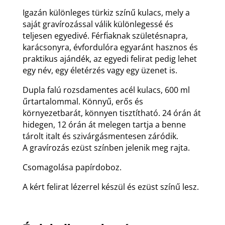
Igazán különleges türkiz színű kulacs, mely a
saját gravírozással válik különlegessé és
teljesen egyedivé. Férfiaknak születésnapra,
karácsonyra, évfordulóra egyaránt hasznos és
praktikus ajándék, az egyedi felirat pedig lehet
egy név, egy életérzés vagy egy üzenet is.
Dupla falú rozsdamentes acél kulacs, 600 ml
űrtartalommal. Könnyű, erős és
környezetbarát, könnyen tisztítható. 24 órán át
hidegen, 12 órán át melegen tartja a benne
tárolt italt és szivárgásmentesen záródik.
A gravírozás ezüst színben jelenik meg rajta.
Csomagolása papírdoboz.
A kért felirat lézerrel készül és ezüst színű lesz.