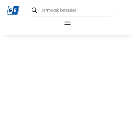
Products
search