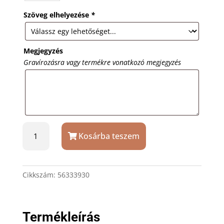
Szöveg elhelyezése
*
Megjegyzés
Gravírozásra vagy termékre vonatkozó megjegyzés
Türkiz
Kosárba teszem
600
ml
Ars
Una
Cikkszám:
56333930
kulacs
saját
felirattal
Termékleírás
mennyiség