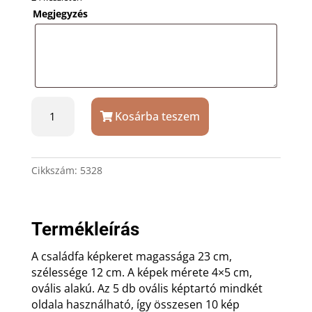
Megjegyzés
Családfa
Kosárba teszem
képkeret
5
leveles
ezüst
Cikkszám:
5328
színű
mennyiség
Termékleírás
A családfa képkeret magassága 23 cm,
szélessége 12 cm. A képek mérete 4×5 cm,
ovális alakú. Az 5 db ovális képtartó mindkét
oldala használható, így összesen 10 kép