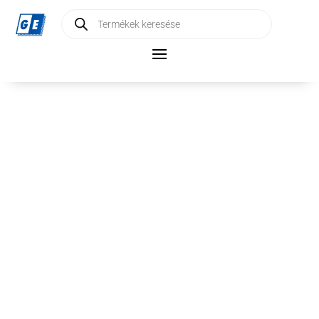
Products
search