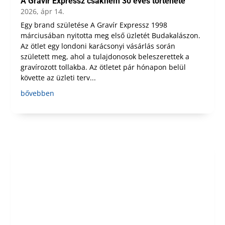
A Gravír Expressz csaknem 30 éves története
2026, ápr 14.
Egy brand születése A Gravír Expressz 1998
márciusában nyitotta meg első üzletét Budakalászon.
Az ötlet egy londoni karácsonyi vásárlás során
született meg, ahol a tulajdonosok beleszerettek a
gravírozott tollakba. Az ötletet pár hónapon belül
követte az üzleti terv...
bővebben