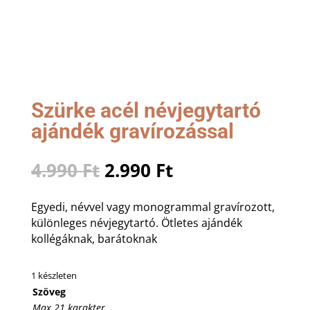
Szürke acél névjegytartó
ajándék gravírozással
Original
Current
4.990
Ft
2.990
Ft
price
price
was:
is:
Egyedi, névvel vagy monogrammal gravírozott,
4.990 Ft.
2.990 Ft.
különleges névjegytartó. Ötletes ajándék
kollégáknak, barátoknak
1 készleten
Szöveg
Max 21 karakter