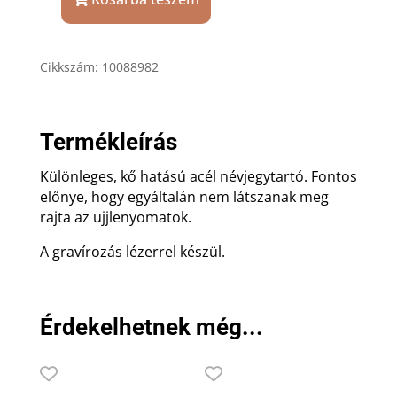
Szürke
acél
névjegytartó
Cikkszám:
10088982
ajándék
gravírozással
mennyiség
Termékleírás
Különleges, kő hatású acél névjegytartó. Fontos
előnye, hogy egyáltalán nem látszanak meg
rajta az ujjlenyomatok.
A gravírozás lézerrel készül.
Érdekelhetnek még...