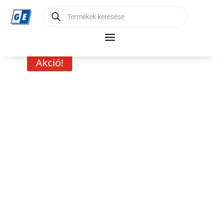
Products
search
Akció!