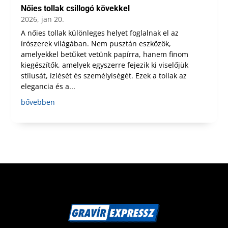
Nőies tollak csillogó kövekkel
2026, jan 20.
A nőies tollak különleges helyet foglalnak el az
írószerek világában. Nem pusztán eszközök,
amelyekkel betűket vetünk papírra, hanem finom
kiegészítők, amelyek egyszerre fejezik ki viselőjük
stílusát, ízlését és személyiségét. Ezek a tollak az
elegancia és a...
bővebben