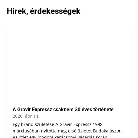
Hírek, érdekességek
A Gravír Expressz csaknem 30 éves története
2026, ápr 14.
Egy brand születése A Gravír Expressz 1998
márciusában nyitotta meg első üzletét Budakalászon.
Az ötlet egy londoni karácsonyi vásárlás során