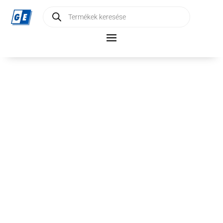
Products
search