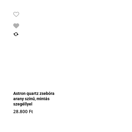
Astron quartz zsebóra
arany színű, mintás
szegéllyel
28.800
Ft