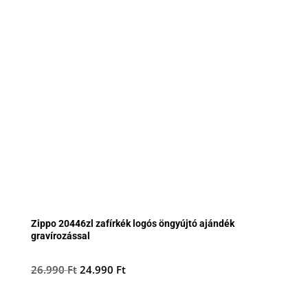
Zippo 20446zl zafírkék logós öngyújtó ajándék
gravírozással
Original
Current
26.990
Ft
24.990
Ft
price
price
was:
is: