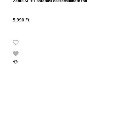
Zebra SL-F1 sötétkék összecsukható toll
5.990
Ft