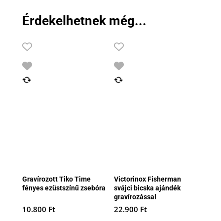
26.990 Ft.
24.990 Ft.
Érdekelhetnek még...
Gravírozott Tiko Time
Victorinox Fisherman
fényes ezüstszínű zsebóra
svájci bicska ajándék
gravírozással
10.800
Ft
22.900
Ft