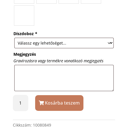
Díszdoboz
*
Megjegyzés
Gravírozásra vagy termékre vonatkozó megjegyzés
Kék
Kosárba teszem
pendrive
16GB
ajándék
gravírozással
Cikkszám:
10080849