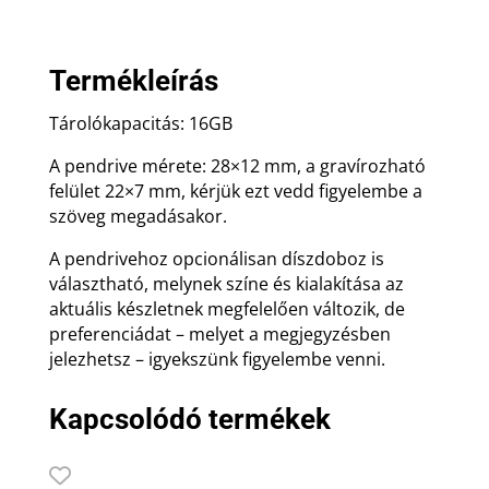
mennyiség
Termékleírás
Tárolókapacitás: 16GB
A pendrive mérete: 28×12 mm, a gravírozható
felület 22×7 mm, kérjük ezt vedd figyelembe a
szöveg megadásakor.
A pendrivehoz opcionálisan díszdoboz is
választható, melynek színe és kialakítása az
aktuális készletnek megfelelően változik, de
preferenciádat – melyet a megjegyzésben
jelezhetsz – igyekszünk figyelembe venni.
Kapcsolódó termékek