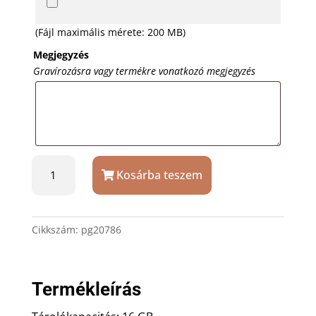
(Fájl maximális mérete: 200 MB)
Megjegyzés
Gravírozásra vagy termékre vonatkozó megjegyzés
Szögletes
Kosárba teszem
fa
pendrive
gravírozással
fa
Cikkszám:
pg20786
dobozban
16
GB
Termékleírás
mennyiség