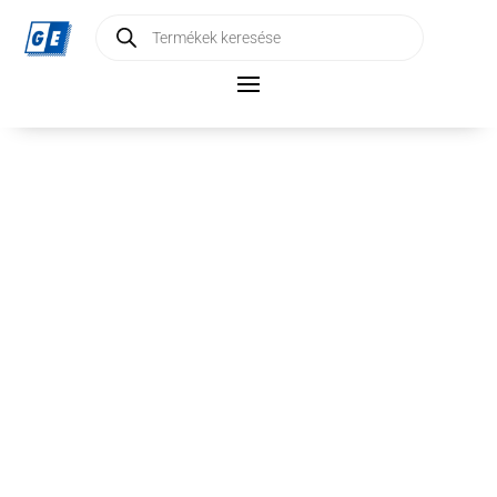
Products
search