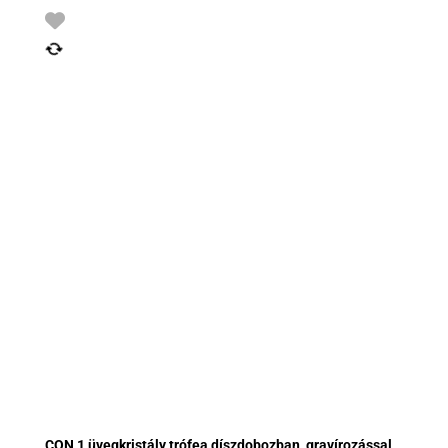
CON 1 üvegkristály trófea díszdobozban, gravírozással