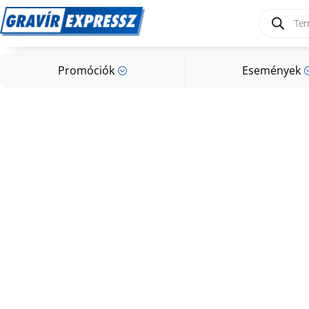
Products
search
Promóciók
Események
;
Promóciók
Események
;