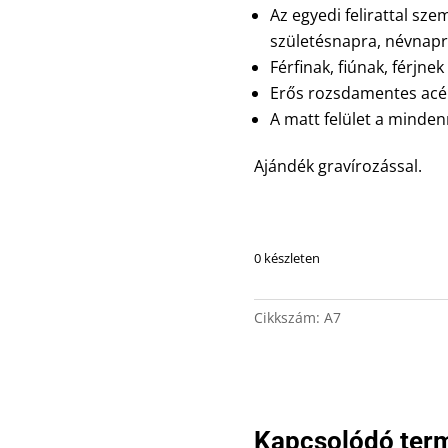
Az egyedi felirattal sz
születésnapra, névnap
Férfinak, fiúnak, férjnek
Erős rozsdamentes acé
A matt felület a minde
Ajándék gravírozással.
0 készleten
Cikkszám:
A7
Kapcsolódó ter