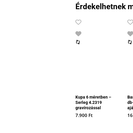
Érdekelhetnek m
Kupa 6 méretben –
Ba
Serleg 4.2319
db-
gravírozással
aj
7.900
Ft
16