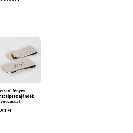
yszerű fényes
nzcsipesz ajándék
avírozással
490
Ft