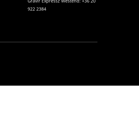
Gravír Expressz Westend:
+36 20
922 2384