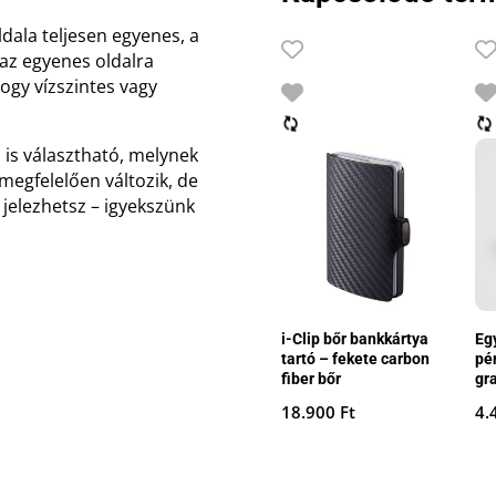
ldala teljesen egyenes, a
 az egyenes oldalra
hogy vízszintes vagy
is választható, melynek
 megfelelően változik, de
jelezhetsz – igyekszünk
i-Clip bőr bankkártya
Eg
tartó – fekete carbon
pé
fiber bőr
gr
18.900
Ft
4.