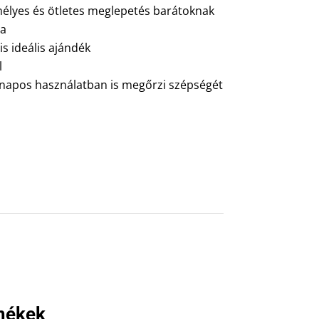
emélyes és ötletes meglepetés barátoknak
ra
 is ideális ajándék
l
nnapos használatban is megőrzi szépségét
mékek