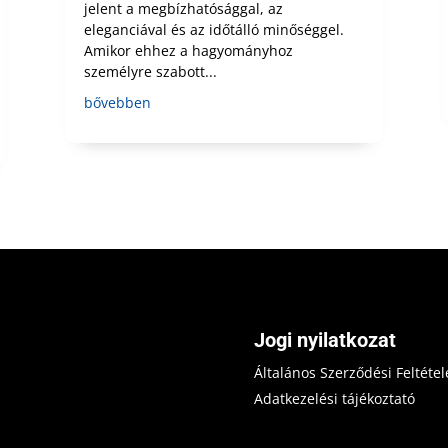
jelent a megbízhatósággal, az
eleganciával és az időtálló minőséggel.
Amikor ehhez a hagyományhoz
személyre szabott...
bővebben
Jogi nyilatkozat
Általános Szerződési Feltétel
Adatkezelési tájékoztató