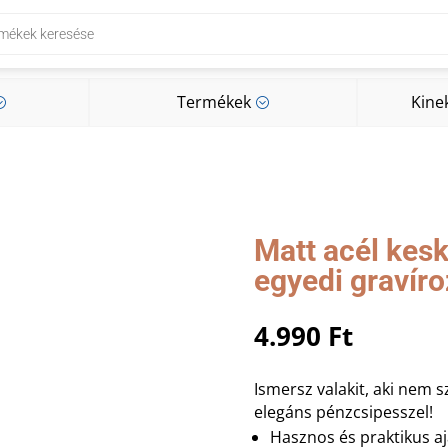
Termékek
Kine
;
;
Termékek
Kine
;
;
Matt acél kes
egyedi gravíro
4.990
Ft
Ismersz valakit, aki nem 
elegáns pénzcsipesszel!
Hasznos és praktikus a