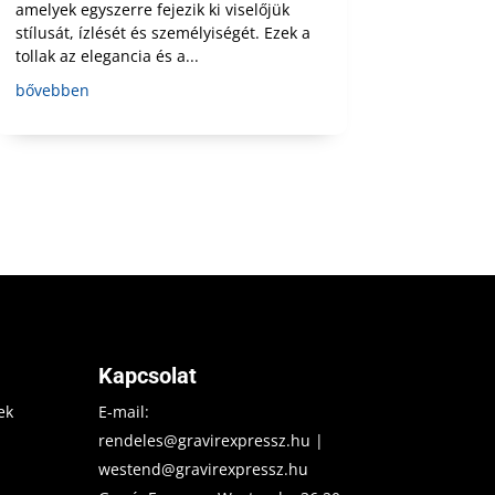
amelyek egyszerre fejezik ki viselőjük
stílusát, ízlését és személyiségét. Ezek a
tollak az elegancia és a...
bővebben
Kapcsolat
ek
E-mail:
rendeles@gravirexpressz.hu
|
westend@gravirexpressz.hu