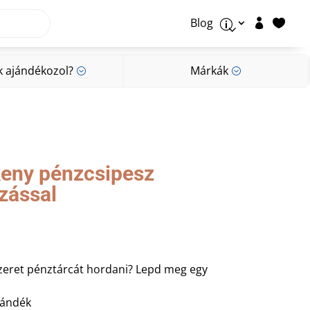
Blog


p
k ajándékozol?
Márkák
;
;
k ajándékozol?
Márkák
;
;
keny pénzcsipesz
zással
szeret pénztárcát hordani? Lepd meg egy
jándék