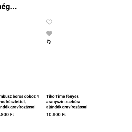
ég...
mbusz boros doboz 4
Tiko Time fényes
os készlettel,
aranyszín zsebóra
ándék gravírozással
ajándék gravírozással
.800
Ft
10.800
Ft