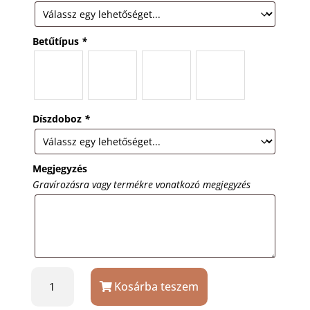
Betűtípus
*
Díszdoboz
*
Megjegyzés
Gravírozásra vagy termékre vonatkozó megjegyzés
Körben
Kosárba teszem
csíkos
7