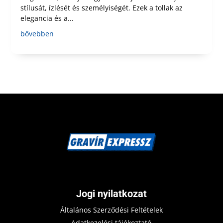
stílusát, ízlését és személyiségét. Ezek a tollak az
elegancia és a...
bővebben
Jogi nyilatkozat
Általános Szerződési Feltételek
Adatkezelési tájékoztató