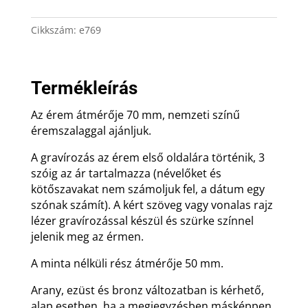
cm-
es
Cikkszám:
e769
aranyérem
gravírozással
és
Termékleírás
éremszalaggal
mennyiség
Az érem átmérője 70 mm, nemzeti színű
éremszalaggal ajánljuk.
A gravírozás az érem első oldalára történik, 3
szóig az ár tartalmazza (névelőket és
kötőszavakat nem számoljuk fel, a dátum egy
szónak számít). A kért szöveg vagy vonalas rajz
lézer gravírozással készül és szürke színnel
jelenik meg az érmen.
A minta nélküli rész átmérője 50 mm.
Arany, ezüst és bronz változatban is kérhető,
alap esetben, ha a megjegyzésben másképpen