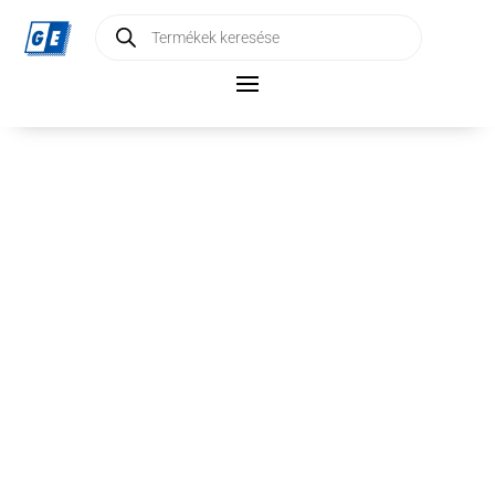
Products
search