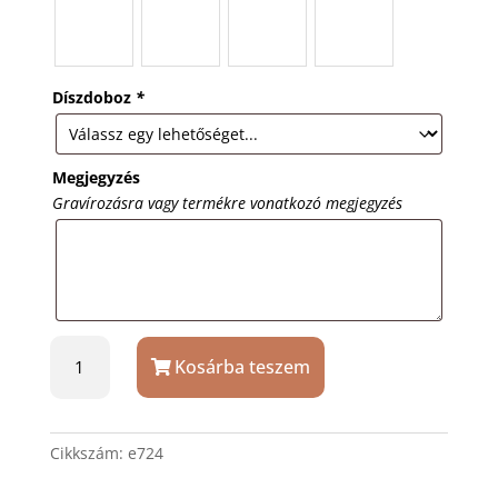
Díszdoboz
*
Megjegyzés
Gravírozásra vagy termékre vonatkozó megjegyzés
70
Kosárba teszem
mm
arany
érem
szalaggal
Cikkszám:
e724
és