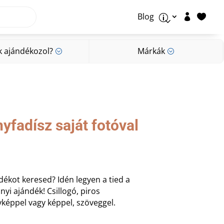
Blog


p
k ajándékozol?
Márkák
;
;
k ajándékozol?
Márkák
;
;
yfadísz saját fotóval
dékot keresed? Idén legyen a tied a
yi ajándék! Csillogó, piros
yképpel vagy képpel, szöveggel.