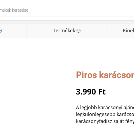
Termékek
Kine
;
;
Termékek
Kine
;
;
Piros karácson
3.990
Ft
A legjobb karácsonyi aján
legkülönlegesebb karácson
karácsonyfadísz saját fén