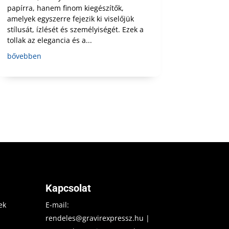
papírra, hanem finom kiegészítők,
amelyek egyszerre fejezik ki viselőjük
stílusát, ízlését és személyiségét. Ezek a
tollak az elegancia és a...
bővebben
Kapcsolat
ek
E-mail:
rendeles@gravirexpressz.hu
|