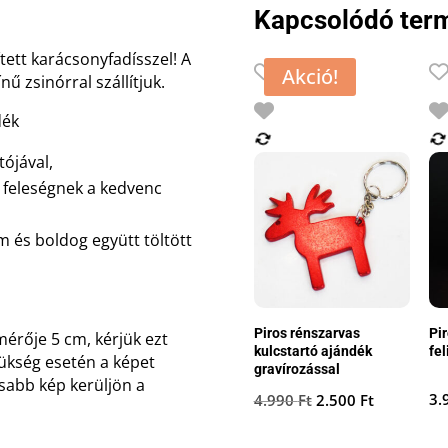
Kapcsolódó ter
tett karácsonyfadísszel! A
Akció!
ű zsinórral szállítjuk.
dék
ójával,
 feleségnek a kedvenc
 és boldog együtt töltött
Piros rénszarvas
Pi
mérője 5 cm, kérjük ezt
kulcstartó ajándék
fel
zükség esetén a képet
gravírozással
isabb kép kerüljön a
Original
Current
3.
4.990
Ft
2.500
Ft
price
price