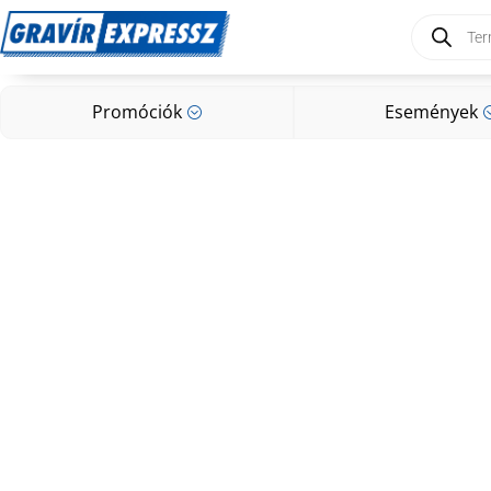
Products
search
Promóciók
Események
;
Promóciók
Események
;