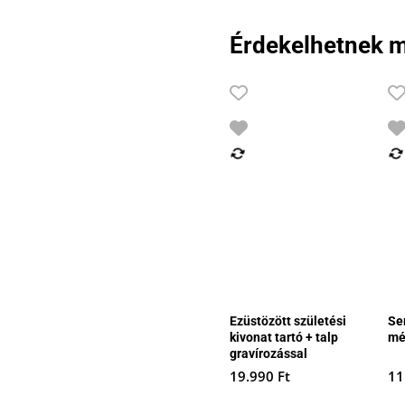
was:
is:
4.990 Ft.
2.500 Ft.
Érdekelhetnek m
Ezüstözött születési
Se
kivonat tartó + talp
mé
gravírozással
19.990
Ft
11