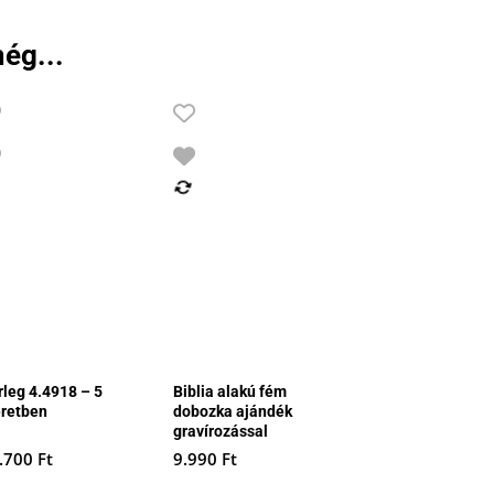
ég...
rleg 4.4918 – 5
Biblia alakú fém
retben
dobozka ajándék
gravírozással
.700
Ft
9.990
Ft