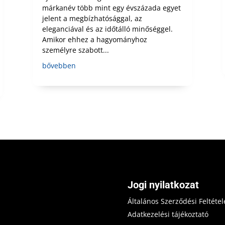
márkanév több mint egy évszázada egyet
jelent a megbízhatósággal, az
eleganciával és az időtálló minőséggel.
Amikor ehhez a hagyományhoz
személyre szabott...
bővebben
Jogi nyilatkozat
Általános Szerződési Feltétel
Adatkezelési tájékoztató