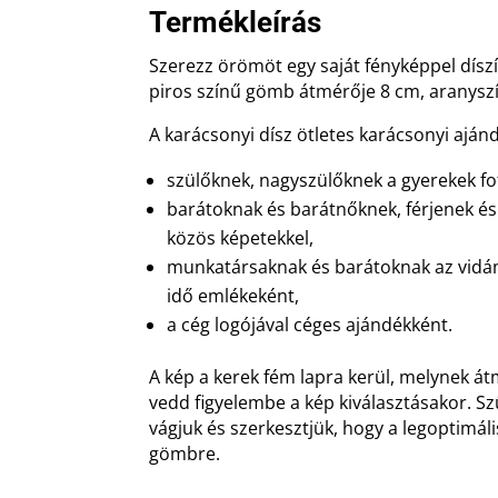
Termékleírás
Szerezz örömöt egy saját fényképpel díszí
piros színű gömb átmérője 8 cm, aranyszín
A karácsonyi dísz ötletes karácsonyi aján
szülőknek, nagyszülőknek a gyerekek fot
barátoknak és barátnőknek, férjenek és
közös képetekkel,
munkatársaknak és barátoknak az vidám
idő emlékeként,
a cég logójával céges ajándékként.
A kép a kerek fém lapra kerül, melynek át
vedd figyelembe a kép kiválasztásakor. S
vágjuk és szerkesztjük, hogy a legoptimál
gömbre.