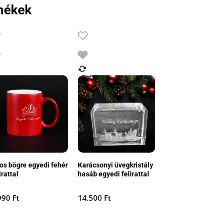
mékek
ros bögre egyedi fehér
Karácsonyi üvegkristály
irattal
hasáb egyedi felirattal
990
Ft
14.500
Ft