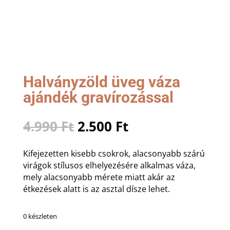
Halványzöld üveg váza
ajándék gravírozással
Original
Current
4.990
Ft
2.500
Ft
price
price
was:
is:
Kifejezetten kisebb csokrok, alacsonyabb szárú
4.990 Ft.
2.500 Ft.
virágok stílusos elhelyezésére alkalmas váza,
mely alacsonyabb mérete miatt akár az
étkezések alatt is az asztal dísze lehet.
0 készleten