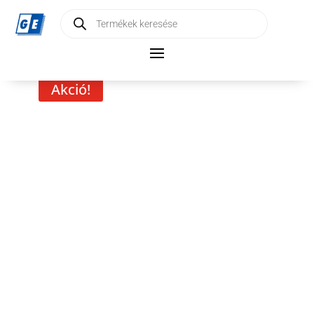
Products
search
Akció!