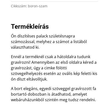
születésnapra
Cikkszám:
boron-szam
mennyiség
Termékleírás
Ón díszítéses palack születésnapra
számozással, melyhez a számot a listából
választhatod ki.
Ennél a terméknél csak a hátoldalra tudunk
gravírozni! Amennyiben az első oldalra kéred a
gravírozást, úgy a cimke fölötti
szövegelhelyezés esetén az ovális kép feletti kis
ón díszt eltávolítjuk.
A bort elegáns, egyedi szöveggel gravírozott fa
bortartó dobozban is átadhatod, amelyet
webáruházunkból szintén meg tudsz rendelni.