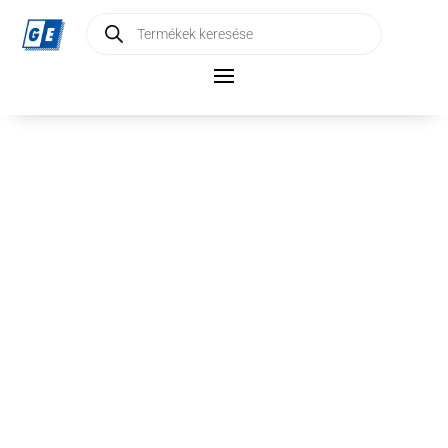
Products
search