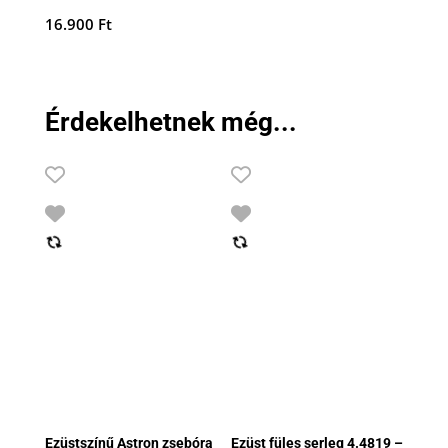
16.900
Ft
Érdekelhetnek még...
Ezüstszínű Astron zsebóra
Ezüst füles serleg 4.4819 –