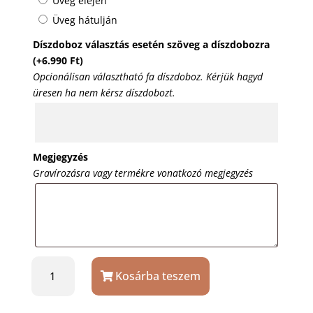
Üveg elején
Üveg hátulján
Díszdoboz választás esetén szöveg a díszdobozra
(+
6.990
Ft
)
Opcionálisan választható fa díszdoboz. Kérjük hagyd
üresen ha nem kérsz díszdobozt.
Megjegyzés
Gravírozásra vagy termékre vonatkozó megjegyzés
Száraz
Kosárba teszem
vörösbor
ón
díszítéssel