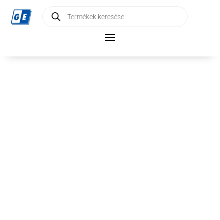
Products
search