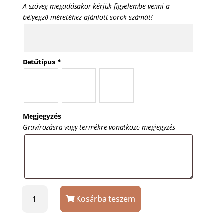
A szöveg megadásakor kérjük figyelembe venni a
bélyegző méretéhez ajánlott sorok számát!
Betűtípus
*
Megjegyzés
Gravírozásra vagy termékre vonatkozó megjegyzés
Trodat
Kosárba teszem
46030
körbélyegző