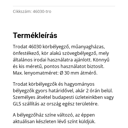
mennyiség
Cikkszám:
46030-tro
Termékleírás
Trodat 46030 körbélyegző, műanyagházas,
önfestékező, kör alakú szövegbélyegző, mely
általános irodai használatra ajánlott. Könnyű
és kis méretű, pontos használatot biztosít.
Max. lenyomatméret: Ø 30 mm átmérő.
Trodat körbélyegzők és hagyományos
bélyegzők gyors határidővel, akár 2 órán belül.
Személyes átvétel budapesti üzleteinkben vagy
GLS szállítás az ország egész területére.
A bélyegzőház színe változó, az éppen
aktuálisan készleten lévő színt küldjük.