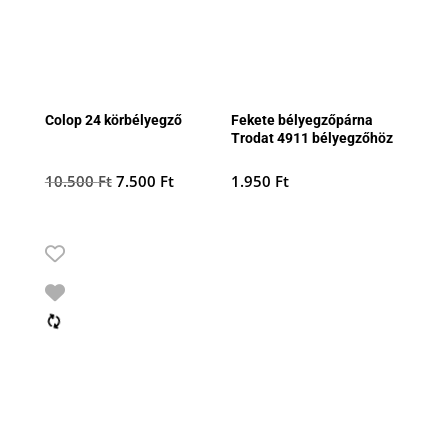
Colop 24 körbélyegző
Fekete bélyegzőpárna
Trodat 4911 bélyegzőhöz
Original
Current
10.500
Ft
7.500
Ft
1.950
Ft
price
price
was:
is:
10.500 Ft.
7.500 Ft.