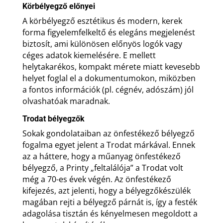
Körbélyegző előnyei
A körbélyegző esztétikus és modern, kerek
forma figyelemfelkeltő és elegáns megjelenést
biztosít, ami különösen előnyös logók vagy
céges adatok kiemelésére. E mellett
helytakarékos, kompakt mérete miatt kevesebb
helyet foglal el a dokumentumokon, miközben
a fontos információk (pl. cégnév, adószám) jól
olvashatóak maradnak.
Trodat bélyegzők
Sokak gondolataiban az önfestékező bélyegző
fogalma egyet jelent a Trodat márkával. Ennek
az a háttere, hogy a műanyag önfestékező
bélyegző, a Printy „feltalálója” a Trodat volt
még a 70-es évek végén. Az önfestékező
kifejezés, azt jelenti, hogy a bélyegzőkészülék
magában rejti a bélyegző párnát is, így a festék
adagolása tisztán és kényelmesen megoldott a