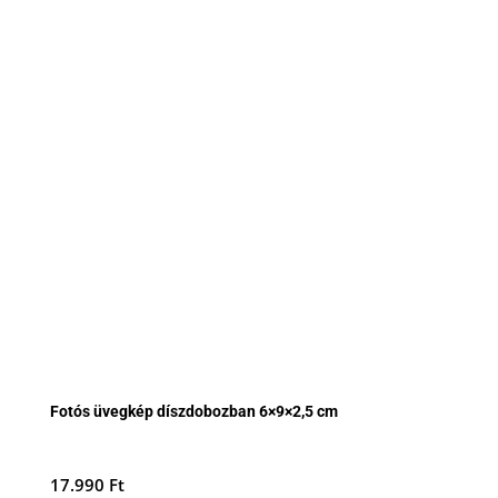
Fotós üvegkép díszdobozban 6×9×2,5 cm
17.990
Ft