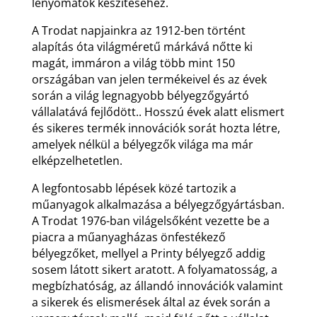
lenyomatok készítéséhez.
A Trodat napjainkra az 1912-ben történt
alapítás óta világméretű márkává nőtte ki
magát, immáron a világ több mint 150
országában van jelen termékeivel és az évek
során a világ legnagyobb bélyegzőgyártó
vállalatává fejlődött.. Hosszú évek alatt elismert
és sikeres termék innovációk sorát hozta létre,
amelyek nélkül a bélyegzők világa ma már
elképzelhetetlen.
A legfontosabb lépések közé tartozik a
műanyagok alkalmazása a bélyegzőgyártásban.
A Trodat 1976-ban világelsőként vezette be a
piacra a műanyagházas önfestékező
bélyegzőket, mellyel a Printy bélyegző addig
sosem látott sikert aratott. A folyamatosság, a
megbízhatóság, az állandó innovációk valamint
a sikerek és elismerések által az évek során a