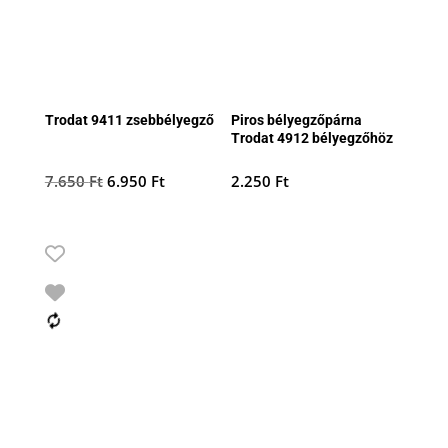
Trodat 9411 zsebbélyegző
Piros bélyegzőpárna
Trodat 4912 bélyegzőhöz
Original
Current
7.650
Ft
6.950
Ft
2.250
Ft
price
price
was:
is:
7.650 Ft.
6.950 Ft.