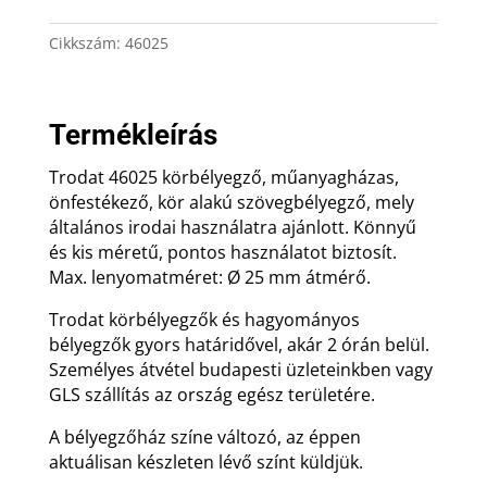
mennyiség
Cikkszám:
46025
Termékleírás
Trodat 46025 körbélyegző, műanyagházas,
önfestékező, kör alakú szövegbélyegző, mely
általános irodai használatra ajánlott. Könnyű
és kis méretű, pontos használatot biztosít.
Max. lenyomatméret: Ø 25 mm átmérő.
Trodat körbélyegzők és hagyományos
bélyegzők gyors határidővel, akár 2 órán belül.
Személyes átvétel budapesti üzleteinkben vagy
GLS szállítás az ország egész területére.
A bélyegzőház színe változó, az éppen
aktuálisan készleten lévő színt küldjük.