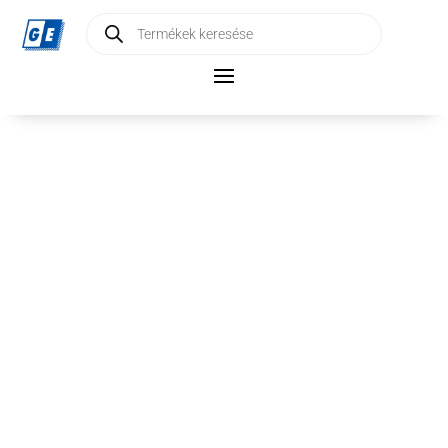
Products
search