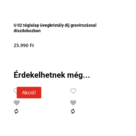
U 02 téglalap üvegkristály díj gravírozással
díszdobozban
25.990
Ft
Érdekelhetnek még...
Akció!