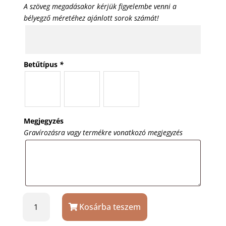
A szöveg megadásakor kérjük figyelembe venni a
bélyegző méretéhez ajánlott sorok számát!
Betűtípus
*
Megjegyzés
Gravírozásra vagy termékre vonatkozó megjegyzés
Trodat
Kosárba teszem
46025
körbélyegző