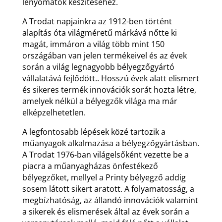
lenyomatok készítéséhez.
A Trodat napjainkra az 1912-ben történt
alapítás óta világméretű márkává nőtte ki
magát, immáron a világ több mint 150
országában van jelen termékeivel és az évek
során a világ legnagyobb bélyegzőgyártó
vállalatává fejlődött.. Hosszú évek alatt elismert
és sikeres termék innovációk sorát hozta létre,
amelyek nélkül a bélyegzők világa ma már
elképzelhetetlen.
A legfontosabb lépések közé tartozik a
műanyagok alkalmazása a bélyegzőgyártásban.
A Trodat 1976-ban világelsőként vezette be a
piacra a műanyagházas önfestékező
bélyegzőket, mellyel a Printy bélyegző addig
sosem látott sikert aratott. A folyamatosság, a
megbízhatóság, az állandó innovációk valamint
a sikerek és elismerések által az évek során a