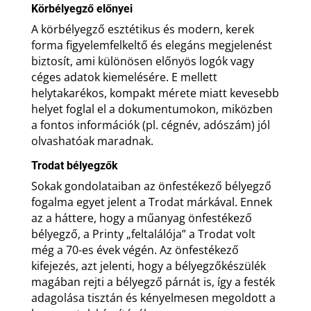
Körbélyegző előnyei
A körbélyegző esztétikus és modern, kerek
forma figyelemfelkeltő és elegáns megjelenést
biztosít, ami különösen előnyös logók vagy
céges adatok kiemelésére. E mellett
helytakarékos, kompakt mérete miatt kevesebb
helyet foglal el a dokumentumokon, miközben
a fontos információk (pl. cégnév, adószám) jól
olvashatóak maradnak.
Trodat bélyegzők
Sokak gondolataiban az önfestékező bélyegző
fogalma egyet jelent a Trodat márkával. Ennek
az a háttere, hogy a műanyag önfestékező
bélyegző, a Printy „feltalálója” a Trodat volt
még a 70-es évek végén. Az önfestékező
kifejezés, azt jelenti, hogy a bélyegzőkészülék
magában rejti a bélyegző párnát is, így a festék
adagolása tisztán és kényelmesen megoldott a