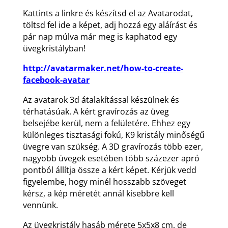
Kattints a linkre és készítsd el az Avatarodat,
töltsd fel ide a képet, adj hozzá egy aláírást és
pár nap múlva már meg is kaphatod egy
üvegkristályban!
http://avatarmaker.net/how-to-create-
facebook-avatar
Az avatarok 3d átalakítással készülnek és
térhatásúak. A kért gravírozás az üveg
belsejébe kerül, nem a felületére. Ehhez egy
különleges tisztasági fokú, K9 kristály minőségű
üvegre van szükség. A 3D gravírozás több ezer,
nagyobb üvegek esetében több százezer apró
pontból állítja össze a kért képet. Kérjük vedd
figyelembe, hogy minél hosszabb szöveget
kérsz, a kép méretét annál kisebbre kell
vennünk.
Az üvegkristály hasáb mérete 5x5x8 cm, de