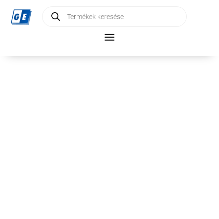
Products
search