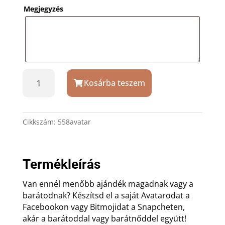
Megjegyzés
Üvegkristály
Kosárba teszem
hasáb
saját
Avatar
gravírozással
Cikkszám:
558avatar
mennyiség
Termékleírás
Van ennél menőbb ajándék magadnak vagy a
barátodnak? Készítsd el a saját Avatarodat a
Facebookon vagy Bitmojidat a Snapcheten,
akár a barátoddal vagy barátnőddel együtt!