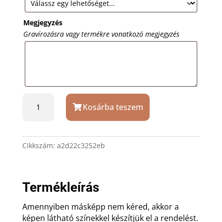
Megjegyzés
Gravírozásra vagy termékre vonatkozó megjegyzés
Válaszd
Kosárba teszem
a
boldogságot
szöveges
vászonkép
Cikkszám:
a2d22c3252eb
mennyiség
Termékleírás
Amennyiben másképp nem kéred, akkor a
képen látható színekkel készítjük el a rendelést.