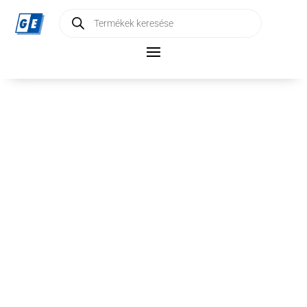
Products
search