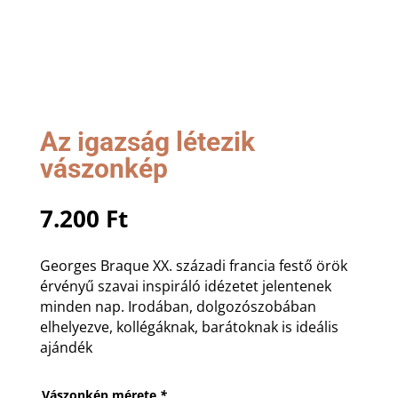
Az igazság létezik
vászonkép
7.200
Ft
Georges Braque XX. századi francia festő örök
érvényű szavai inspiráló idézetet jelentenek
minden nap. Irodában, dolgozószobában
elhelyezve, kollégáknak, barátoknak is ideális
ajándék
Vászonkép mérete
*