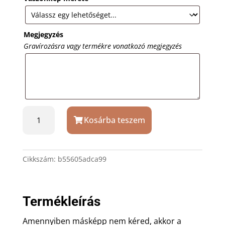
Megjegyzés
Gravírozásra vagy termékre vonatkozó megjegyzés
Az
Kosárba teszem
igazság
létezik
vászonkép
mennyiség
Cikkszám:
b55605adca99
Termékleírás
Amennyiben másképp nem kéred, akkor a