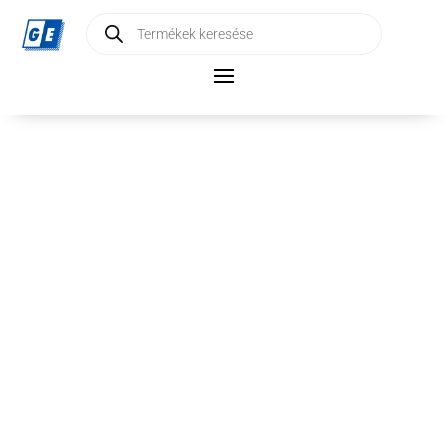
Products
search